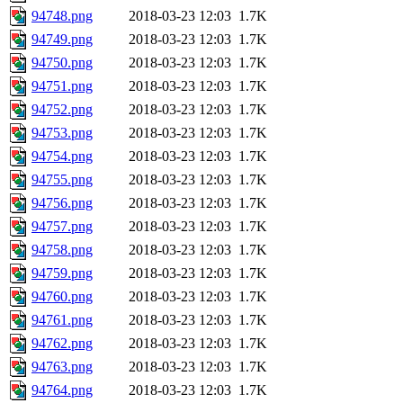
94748.png
2018-03-23 12:03
1.7K
94749.png
2018-03-23 12:03
1.7K
94750.png
2018-03-23 12:03
1.7K
94751.png
2018-03-23 12:03
1.7K
94752.png
2018-03-23 12:03
1.7K
94753.png
2018-03-23 12:03
1.7K
94754.png
2018-03-23 12:03
1.7K
94755.png
2018-03-23 12:03
1.7K
94756.png
2018-03-23 12:03
1.7K
94757.png
2018-03-23 12:03
1.7K
94758.png
2018-03-23 12:03
1.7K
94759.png
2018-03-23 12:03
1.7K
94760.png
2018-03-23 12:03
1.7K
94761.png
2018-03-23 12:03
1.7K
94762.png
2018-03-23 12:03
1.7K
94763.png
2018-03-23 12:03
1.7K
94764.png
2018-03-23 12:03
1.7K