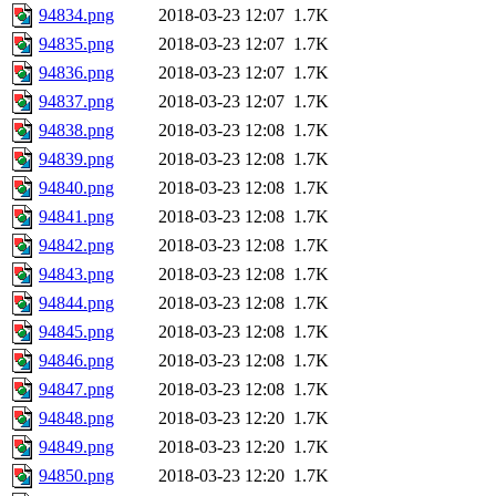
94834.png
2018-03-23 12:07
1.7K
94835.png
2018-03-23 12:07
1.7K
94836.png
2018-03-23 12:07
1.7K
94837.png
2018-03-23 12:07
1.7K
94838.png
2018-03-23 12:08
1.7K
94839.png
2018-03-23 12:08
1.7K
94840.png
2018-03-23 12:08
1.7K
94841.png
2018-03-23 12:08
1.7K
94842.png
2018-03-23 12:08
1.7K
94843.png
2018-03-23 12:08
1.7K
94844.png
2018-03-23 12:08
1.7K
94845.png
2018-03-23 12:08
1.7K
94846.png
2018-03-23 12:08
1.7K
94847.png
2018-03-23 12:08
1.7K
94848.png
2018-03-23 12:20
1.7K
94849.png
2018-03-23 12:20
1.7K
94850.png
2018-03-23 12:20
1.7K