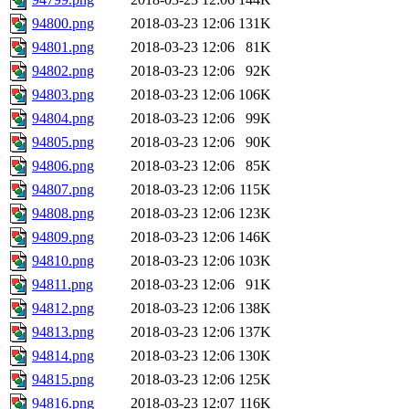
94800.png
2018-03-23 12:06
131K
94801.png
2018-03-23 12:06
81K
94802.png
2018-03-23 12:06
92K
94803.png
2018-03-23 12:06
106K
94804.png
2018-03-23 12:06
99K
94805.png
2018-03-23 12:06
90K
94806.png
2018-03-23 12:06
85K
94807.png
2018-03-23 12:06
115K
94808.png
2018-03-23 12:06
123K
94809.png
2018-03-23 12:06
146K
94810.png
2018-03-23 12:06
103K
94811.png
2018-03-23 12:06
91K
94812.png
2018-03-23 12:06
138K
94813.png
2018-03-23 12:06
137K
94814.png
2018-03-23 12:06
130K
94815.png
2018-03-23 12:06
125K
94816.png
2018-03-23 12:07
116K