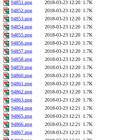
94851.png
2018-03-23 12:20
1.7K
94852.png
2018-03-23 12:20
1.7K
94853.png
2018-03-23 12:20
1.7K
94854.png
2018-03-23 12:20
1.7K
94855.png
2018-03-23 12:20
1.7K
94856.png
2018-03-23 12:20
1.7K
94857.png
2018-03-23 12:20
1.7K
94858.png
2018-03-23 12:20
1.7K
94859.png
2018-03-23 12:20
1.7K
94860.png
2018-03-23 12:20
1.7K
94861.png
2018-03-23 12:20
1.7K
94862.png
2018-03-23 12:20
1.7K
94863.png
2018-03-23 12:20
1.7K
94864.png
2018-03-23 12:21
1.7K
94865.png
2018-03-23 12:21
1.7K
94866.png
2018-03-23 12:21
1.7K
94867.png
2018-03-23 12:21
1.7K