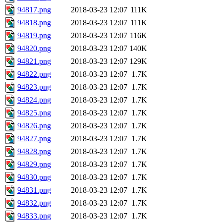
94817.png
2018-03-23 12:07
111K
94818.png
2018-03-23 12:07
111K
94819.png
2018-03-23 12:07
116K
94820.png
2018-03-23 12:07
140K
94821.png
2018-03-23 12:07
129K
94822.png
2018-03-23 12:07
1.7K
94823.png
2018-03-23 12:07
1.7K
94824.png
2018-03-23 12:07
1.7K
94825.png
2018-03-23 12:07
1.7K
94826.png
2018-03-23 12:07
1.7K
94827.png
2018-03-23 12:07
1.7K
94828.png
2018-03-23 12:07
1.7K
94829.png
2018-03-23 12:07
1.7K
94830.png
2018-03-23 12:07
1.7K
94831.png
2018-03-23 12:07
1.7K
94832.png
2018-03-23 12:07
1.7K
94833.png
2018-03-23 12:07
1.7K