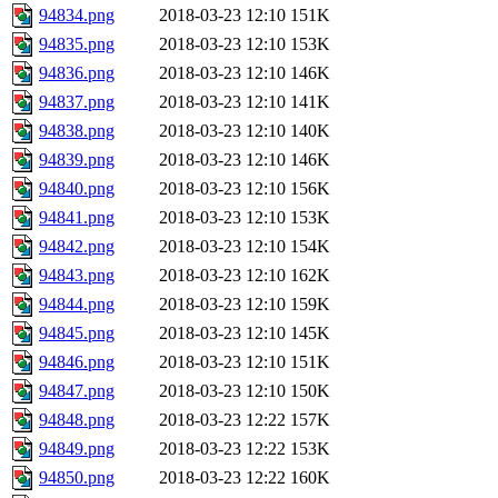
94834.png
2018-03-23 12:10
151K
94835.png
2018-03-23 12:10
153K
94836.png
2018-03-23 12:10
146K
94837.png
2018-03-23 12:10
141K
94838.png
2018-03-23 12:10
140K
94839.png
2018-03-23 12:10
146K
94840.png
2018-03-23 12:10
156K
94841.png
2018-03-23 12:10
153K
94842.png
2018-03-23 12:10
154K
94843.png
2018-03-23 12:10
162K
94844.png
2018-03-23 12:10
159K
94845.png
2018-03-23 12:10
145K
94846.png
2018-03-23 12:10
151K
94847.png
2018-03-23 12:10
150K
94848.png
2018-03-23 12:22
157K
94849.png
2018-03-23 12:22
153K
94850.png
2018-03-23 12:22
160K