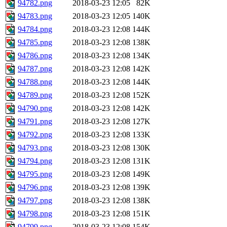
94782.png
2018-03-23 12:05
82K
94783.png
2018-03-23 12:05
140K
94784.png
2018-03-23 12:08
144K
94785.png
2018-03-23 12:08
138K
94786.png
2018-03-23 12:08
134K
94787.png
2018-03-23 12:08
142K
94788.png
2018-03-23 12:08
144K
94789.png
2018-03-23 12:08
152K
94790.png
2018-03-23 12:08
142K
94791.png
2018-03-23 12:08
127K
94792.png
2018-03-23 12:08
133K
94793.png
2018-03-23 12:08
130K
94794.png
2018-03-23 12:08
131K
94795.png
2018-03-23 12:08
149K
94796.png
2018-03-23 12:08
139K
94797.png
2018-03-23 12:08
138K
94798.png
2018-03-23 12:08
151K
94799.png
2018-03-23 12:08
154K