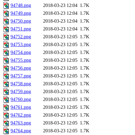
94748.png
2018-03-23 12:04
1.7K
94749.png
2018-03-23 12:04
1.7K
94750.png
2018-03-23 12:04
1.7K
94751.png
2018-03-23 12:04
1.7K
94752.png
2018-03-23 12:05
1.7K
94753.png
2018-03-23 12:05
1.7K
94754.png
2018-03-23 12:05
1.7K
94755.png
2018-03-23 12:05
1.7K
94756.png
2018-03-23 12:05
1.7K
94757.png
2018-03-23 12:05
1.7K
94758.png
2018-03-23 12:05
1.7K
94759.png
2018-03-23 12:05
1.7K
94760.png
2018-03-23 12:05
1.7K
94761.png
2018-03-23 12:05
1.7K
94762.png
2018-03-23 12:05
1.7K
94763.png
2018-03-23 12:05
1.7K
94764.png
2018-03-23 12:05
1.7K