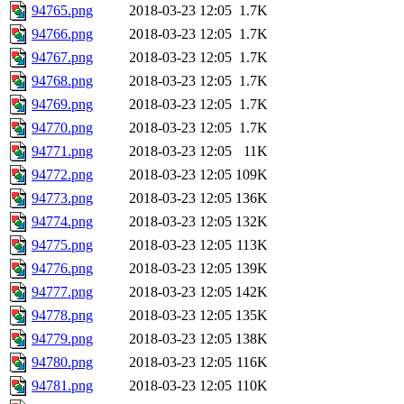
94765.png
2018-03-23 12:05
1.7K
94766.png
2018-03-23 12:05
1.7K
94767.png
2018-03-23 12:05
1.7K
94768.png
2018-03-23 12:05
1.7K
94769.png
2018-03-23 12:05
1.7K
94770.png
2018-03-23 12:05
1.7K
94771.png
2018-03-23 12:05
11K
94772.png
2018-03-23 12:05
109K
94773.png
2018-03-23 12:05
136K
94774.png
2018-03-23 12:05
132K
94775.png
2018-03-23 12:05
113K
94776.png
2018-03-23 12:05
139K
94777.png
2018-03-23 12:05
142K
94778.png
2018-03-23 12:05
135K
94779.png
2018-03-23 12:05
138K
94780.png
2018-03-23 12:05
116K
94781.png
2018-03-23 12:05
110K