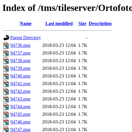
Index of /tms/tileserver/Ortofo
Name
Last modified
Size
Description
Parent Directory
-
94736.png
2018-03-23 12:04
1.7K
94737.png
2018-03-23 12:04
1.7K
94738.png
2018-03-23 12:04
1.7K
94739.png
2018-03-23 12:04
1.7K
94740.png
2018-03-23 12:04
1.7K
94741.png
2018-03-23 12:04
1.7K
94742.png
2018-03-23 12:04
1.7K
94743.png
2018-03-23 12:04
1.7K
94744.png
2018-03-23 12:04
1.7K
94745.png
2018-03-23 12:04
1.7K
94746.png
2018-03-23 12:04
1.7K
94747.png
2018-03-23 12:04
1.7K