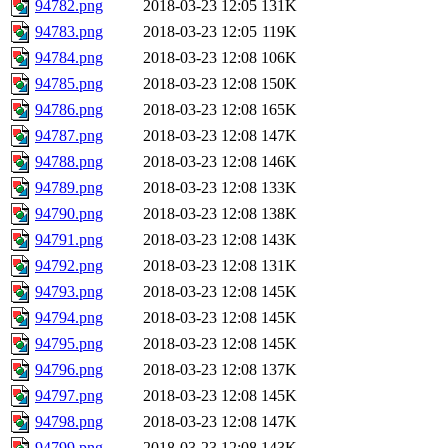
94782.png
2018-03-23 12:05
131K
94783.png
2018-03-23 12:05
119K
94784.png
2018-03-23 12:08
106K
94785.png
2018-03-23 12:08
150K
94786.png
2018-03-23 12:08
165K
94787.png
2018-03-23 12:08
147K
94788.png
2018-03-23 12:08
146K
94789.png
2018-03-23 12:08
133K
94790.png
2018-03-23 12:08
138K
94791.png
2018-03-23 12:08
143K
94792.png
2018-03-23 12:08
131K
94793.png
2018-03-23 12:08
145K
94794.png
2018-03-23 12:08
145K
94795.png
2018-03-23 12:08
145K
94796.png
2018-03-23 12:08
137K
94797.png
2018-03-23 12:08
145K
94798.png
2018-03-23 12:08
147K
94799.png
2018-03-23 12:08
143K