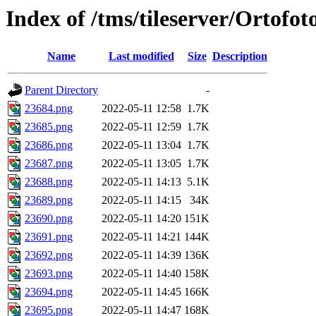
Index of /tms/tileserver/Ortofo
Name
Last modified
Size
Description
Parent Directory
-
23684.png
2022-05-11 12:58
1.7K
23685.png
2022-05-11 12:59
1.7K
23686.png
2022-05-11 13:04
1.7K
23687.png
2022-05-11 13:05
1.7K
23688.png
2022-05-11 14:13
5.1K
23689.png
2022-05-11 14:15
34K
23690.png
2022-05-11 14:20
151K
23691.png
2022-05-11 14:21
144K
23692.png
2022-05-11 14:39
136K
23693.png
2022-05-11 14:40
158K
23694.png
2022-05-11 14:45
166K
23695.png
2022-05-11 14:47
168K