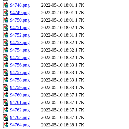
94748.png
2022-05-10 18:01
1.7K
94749.png
2022-05-10 18:01
1.7K
94750.png
2022-05-10 18:01
1.7K
94751.png
2022-05-10 18:02
1.7K
94752.png
2022-05-10 18:31
1.7K
94753.png
2022-05-10 18:32
1.7K
94754.png
2022-05-10 18:32
1.7K
94755.png
2022-05-10 18:32
1.7K
94756.png
2022-05-10 18:33
1.7K
94757.png
2022-05-10 18:33
1.7K
94758.png
2022-05-10 18:33
1.7K
94759.png
2022-05-10 18:33
1.7K
94760.png
2022-05-10 18:37
1.7K
94761.png
2022-05-10 18:37
1.7K
94762.png
2022-05-10 18:37
1.7K
94763.png
2022-05-10 18:37
1.7K
94764.png
2022-05-10 18:38
1.7K