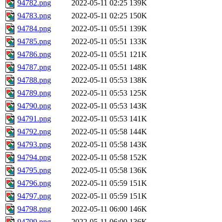
94782.png
2022-05-11 02:25
139K
94783.png
2022-05-11 02:25
150K
94784.png
2022-05-11 05:51
139K
94785.png
2022-05-11 05:51
133K
94786.png
2022-05-11 05:51
121K
94787.png
2022-05-11 05:51
148K
94788.png
2022-05-11 05:53
138K
94789.png
2022-05-11 05:53
125K
94790.png
2022-05-11 05:53
143K
94791.png
2022-05-11 05:53
141K
94792.png
2022-05-11 05:58
144K
94793.png
2022-05-11 05:58
143K
94794.png
2022-05-11 05:58
152K
94795.png
2022-05-11 05:58
136K
94796.png
2022-05-11 05:59
151K
94797.png
2022-05-11 05:59
151K
94798.png
2022-05-11 06:00
146K
94799.png
2022-05-11 06:00
136K