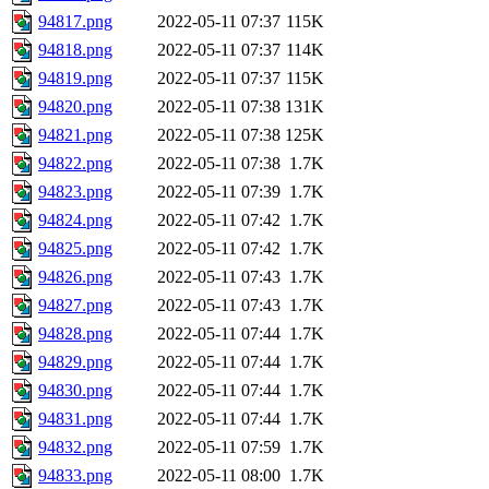
94817.png
2022-05-11 07:37
115K
94818.png
2022-05-11 07:37
114K
94819.png
2022-05-11 07:37
115K
94820.png
2022-05-11 07:38
131K
94821.png
2022-05-11 07:38
125K
94822.png
2022-05-11 07:38
1.7K
94823.png
2022-05-11 07:39
1.7K
94824.png
2022-05-11 07:42
1.7K
94825.png
2022-05-11 07:42
1.7K
94826.png
2022-05-11 07:43
1.7K
94827.png
2022-05-11 07:43
1.7K
94828.png
2022-05-11 07:44
1.7K
94829.png
2022-05-11 07:44
1.7K
94830.png
2022-05-11 07:44
1.7K
94831.png
2022-05-11 07:44
1.7K
94832.png
2022-05-11 07:59
1.7K
94833.png
2022-05-11 08:00
1.7K