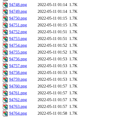
94748.png
2022-05-11 01:14
1.7K
94749.png
2022-05-11 01:14
1.7K
94750.png
2022-05-11 01:15
1.7K
94751.png
2022-05-11 01:15
1.7K
94752.png
2022-05-11 01:51
1.7K
94753.png
2022-05-11 01:51
1.7K
94754.png
2022-05-11 01:52
1.7K
94755.png
2022-05-11 01:52
1.7K
94756.png
2022-05-11 01:53
1.7K
94757.png
2022-05-11 01:53
1.7K
94758.png
2022-05-11 01:53
1.7K
94759.png
2022-05-11 01:53
1.7K
94760.png
2022-05-11 01:57
1.7K
94761.png
2022-05-11 01:57
1.7K
94762.png
2022-05-11 01:57
1.7K
94763.png
2022-05-11 01:57
1.7K
94764.png
2022-05-11 01:58
1.7K