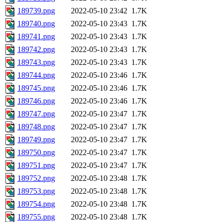
189739.png
2022-05-10 23:42
1.7K
189740.png
2022-05-10 23:43
1.7K
189741.png
2022-05-10 23:43
1.7K
189742.png
2022-05-10 23:43
1.7K
189743.png
2022-05-10 23:43
1.7K
189744.png
2022-05-10 23:46
1.7K
189745.png
2022-05-10 23:46
1.7K
189746.png
2022-05-10 23:46
1.7K
189747.png
2022-05-10 23:47
1.7K
189748.png
2022-05-10 23:47
1.7K
189749.png
2022-05-10 23:47
1.7K
189750.png
2022-05-10 23:47
1.7K
189751.png
2022-05-10 23:47
1.7K
189752.png
2022-05-10 23:48
1.7K
189753.png
2022-05-10 23:48
1.7K
189754.png
2022-05-10 23:48
1.7K
189755.png
2022-05-10 23:48
1.7K