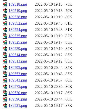
189518.png
2022-05-10 19:13
78K
189519.png
2022-05-10 19:13
79K
189528.png
2022-05-10 19:19
80K
189552.png
2022-05-10 19:43
81K
189554.png
2022-05-10 19:43
81K
189535.png
2022-05-10 19:19
82K
189525.png
2022-05-10 19:17
83K
189529.png
2022-05-10 19:19
84K
189514.png
2022-05-10 19:12
85K
189513.png
2022-05-10 19:12
85K
189595.png
2022-05-10 20:44
85K
189553.png
2022-05-10 19:43
85K
189543.png
2022-05-10 19:37
86K
189575.png
2022-05-10 20:36
86K
189520.png
2022-05-10 19:17
86K
189596.png
2022-05-10 20:44
86K
189521.png
2022-05-10 19:17
87K