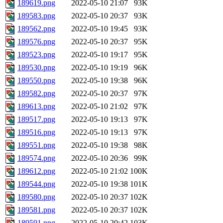
189619.png
2022-05-10 21:07
93K
189583.png
2022-05-10 20:37
93K
189562.png
2022-05-10 19:45
93K
189576.png
2022-05-10 20:37
95K
189523.png
2022-05-10 19:17
95K
189530.png
2022-05-10 19:19
96K
189550.png
2022-05-10 19:38
96K
189582.png
2022-05-10 20:37
97K
189613.png
2022-05-10 21:02
97K
189517.png
2022-05-10 19:13
97K
189516.png
2022-05-10 19:13
97K
189551.png
2022-05-10 19:38
98K
189574.png
2022-05-10 20:36
99K
189612.png
2022-05-10 21:02
100K
189544.png
2022-05-10 19:38
101K
189580.png
2022-05-10 20:37
102K
189581.png
2022-05-10 20:37
102K
189591.png
2022-05-10 20:42
103K