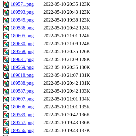
189571.png
2022-05-10 20:35
123K
189593.png
2022-05-10 20:43
123K
189545.png
2022-05-10 19:38
123K
189586.png
2022-05-10 20:42
124K
189605.png
2022-05-10 21:01
124K
189630.png
2022-05-10 21:09
124K
189568.png
2022-05-10 20:35
126K
189631.png
2022-05-10 21:09
128K
189569.png
2022-05-10 20:35
130K
189618.png
2022-05-10 21:07
131K
189588.png
2022-05-10 20:42
131K
189587.png
2022-05-10 20:42
133K
189607.png
2022-05-10 21:01
134K
189606.png
2022-05-10 21:01
135K
189589.png
2022-05-10 20:42
136K
189557.png
2022-05-10 19:43
136K
189556.png
2022-05-10 19:43
137K