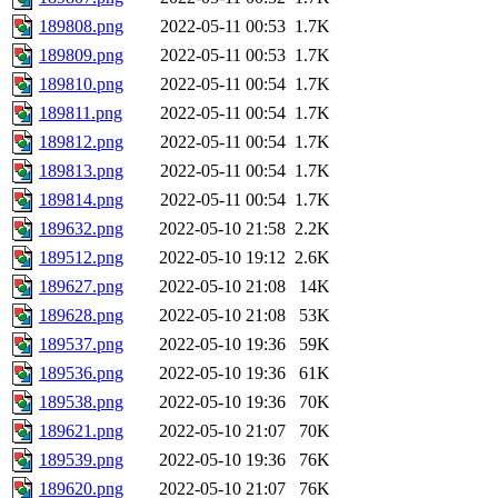
189808.png
2022-05-11 00:53
1.7K
189809.png
2022-05-11 00:53
1.7K
189810.png
2022-05-11 00:54
1.7K
189811.png
2022-05-11 00:54
1.7K
189812.png
2022-05-11 00:54
1.7K
189813.png
2022-05-11 00:54
1.7K
189814.png
2022-05-11 00:54
1.7K
189632.png
2022-05-10 21:58
2.2K
189512.png
2022-05-10 19:12
2.6K
189627.png
2022-05-10 21:08
14K
189628.png
2022-05-10 21:08
53K
189537.png
2022-05-10 19:36
59K
189536.png
2022-05-10 19:36
61K
189538.png
2022-05-10 19:36
70K
189621.png
2022-05-10 21:07
70K
189539.png
2022-05-10 19:36
76K
189620.png
2022-05-10 21:07
76K