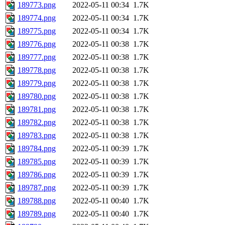
189773.png
2022-05-11 00:34
1.7K
189774.png
2022-05-11 00:34
1.7K
189775.png
2022-05-11 00:34
1.7K
189776.png
2022-05-11 00:38
1.7K
189777.png
2022-05-11 00:38
1.7K
189778.png
2022-05-11 00:38
1.7K
189779.png
2022-05-11 00:38
1.7K
189780.png
2022-05-11 00:38
1.7K
189781.png
2022-05-11 00:38
1.7K
189782.png
2022-05-11 00:38
1.7K
189783.png
2022-05-11 00:38
1.7K
189784.png
2022-05-11 00:39
1.7K
189785.png
2022-05-11 00:39
1.7K
189786.png
2022-05-11 00:39
1.7K
189787.png
2022-05-11 00:39
1.7K
189788.png
2022-05-11 00:40
1.7K
189789.png
2022-05-11 00:40
1.7K