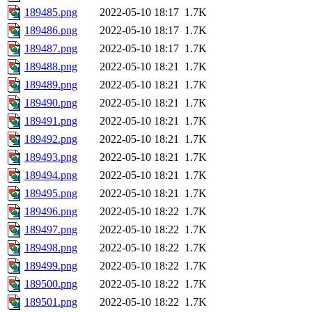
189485.png
2022-05-10 18:17
1.7K
189486.png
2022-05-10 18:17
1.7K
189487.png
2022-05-10 18:17
1.7K
189488.png
2022-05-10 18:21
1.7K
189489.png
2022-05-10 18:21
1.7K
189490.png
2022-05-10 18:21
1.7K
189491.png
2022-05-10 18:21
1.7K
189492.png
2022-05-10 18:21
1.7K
189493.png
2022-05-10 18:21
1.7K
189494.png
2022-05-10 18:21
1.7K
189495.png
2022-05-10 18:21
1.7K
189496.png
2022-05-10 18:22
1.7K
189497.png
2022-05-10 18:22
1.7K
189498.png
2022-05-10 18:22
1.7K
189499.png
2022-05-10 18:22
1.7K
189500.png
2022-05-10 18:22
1.7K
189501.png
2022-05-10 18:22
1.7K