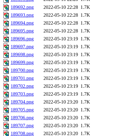
189692.png
2022-05-10 22:28
1.7K
189693.png
2022-05-10 22:28
1.7K
189694.png
2022-05-10 22:28
1.7K
189695.png
2022-05-10 22:28
1.7K
189696.png
2022-05-10 23:19
1.7K
189697.png
2022-05-10 23:19
1.7K
189698.png
2022-05-10 23:19
1.7K
189699.png
2022-05-10 23:19
1.7K
189700.png
2022-05-10 23:19
1.7K
189701.png
2022-05-10 23:19
1.7K
189702.png
2022-05-10 23:19
1.7K
189703.png
2022-05-10 23:19
1.7K
189704.png
2022-05-10 23:20
1.7K
189705.png
2022-05-10 23:20
1.7K
189706.png
2022-05-10 23:20
1.7K
189707.png
2022-05-10 23:20
1.7K
189708.png
2022-05-10 23:20
1.7K