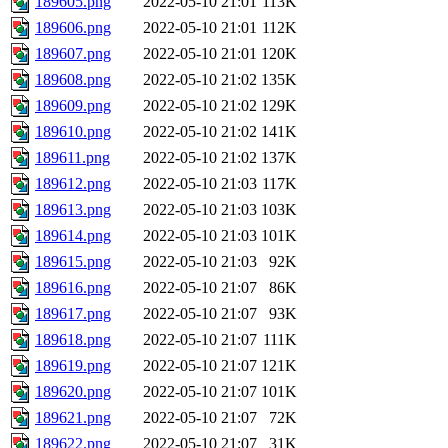
189605.png
2022-05-10 21:01
113K
189606.png
2022-05-10 21:01
112K
189607.png
2022-05-10 21:01
120K
189608.png
2022-05-10 21:02
135K
189609.png
2022-05-10 21:02
129K
189610.png
2022-05-10 21:02
141K
189611.png
2022-05-10 21:02
137K
189612.png
2022-05-10 21:03
117K
189613.png
2022-05-10 21:03
103K
189614.png
2022-05-10 21:03
101K
189615.png
2022-05-10 21:03
92K
189616.png
2022-05-10 21:07
86K
189617.png
2022-05-10 21:07
93K
189618.png
2022-05-10 21:07
111K
189619.png
2022-05-10 21:07
121K
189620.png
2022-05-10 21:07
101K
189621.png
2022-05-10 21:07
72K
189622.png
2022-05-10 21:07
31K