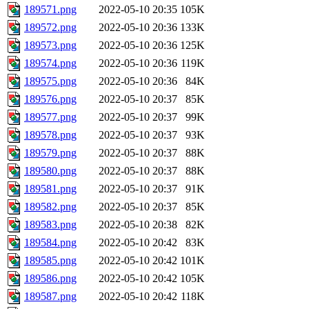
189571.png
2022-05-10 20:35
105K
189572.png
2022-05-10 20:36
133K
189573.png
2022-05-10 20:36
125K
189574.png
2022-05-10 20:36
119K
189575.png
2022-05-10 20:36
84K
189576.png
2022-05-10 20:37
85K
189577.png
2022-05-10 20:37
99K
189578.png
2022-05-10 20:37
93K
189579.png
2022-05-10 20:37
88K
189580.png
2022-05-10 20:37
88K
189581.png
2022-05-10 20:37
91K
189582.png
2022-05-10 20:37
85K
189583.png
2022-05-10 20:38
82K
189584.png
2022-05-10 20:42
83K
189585.png
2022-05-10 20:42
101K
189586.png
2022-05-10 20:42
105K
189587.png
2022-05-10 20:42
118K