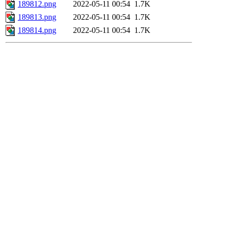
189812.png
2022-05-11 00:54
1.7K
189813.png
2022-05-11 00:54
1.7K
189814.png
2022-05-11 00:54
1.7K