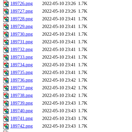
189726.png
2022-05-10 23:26
1.7K
189727.png
2022-05-10 23:26
1.7K
189728.png
2022-05-10 23:41
1.7K
189729.png
2022-05-10 23:41
1.7K
189730.png
2022-05-10 23:41
1.7K
189731.png
2022-05-10 23:41
1.7K
189732.png
2022-05-10 23:41
1.7K
189733.png
2022-05-10 23:41
1.7K
189734.png
2022-05-10 23:41
1.7K
189735.png
2022-05-10 23:41
1.7K
189736.png
2022-05-10 23:42
1.7K
189737.png
2022-05-10 23:42
1.7K
189738.png
2022-05-10 23:42
1.7K
189739.png
2022-05-10 23:43
1.7K
189740.png
2022-05-10 23:43
1.7K
189741.png
2022-05-10 23:43
1.7K
189742.png
2022-05-10 23:43
1.7K