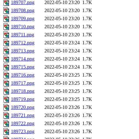
189707.png
2022-05-10 23:20
1.7K
189708.png
2022-05-10 23:20
1.7K
189709.png
2022-05-10 23:20
1.7K
189710.png
2022-05-10 23:20
1.7K
189711.png
2022-05-10 23:20
1.7K
189712.png
2022-05-10 23:24
1.7K
189713.png
2022-05-10 23:24
1.7K
189714.png
2022-05-10 23:24
1.7K
189715.png
2022-05-10 23:24
1.7K
189716.png
2022-05-10 23:25
1.7K
189717.png
2022-05-10 23:25
1.7K
189718.png
2022-05-10 23:25
1.7K
189719.png
2022-05-10 23:25
1.7K
189720.png
2022-05-10 23:26
1.7K
189721.png
2022-05-10 23:26
1.7K
189722.png
2022-05-10 23:26
1.7K
189723.png
2022-05-10 23:26
1.7K