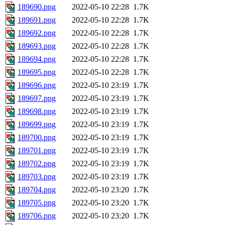
189690.png
2022-05-10 22:28
1.7K
189691.png
2022-05-10 22:28
1.7K
189692.png
2022-05-10 22:28
1.7K
189693.png
2022-05-10 22:28
1.7K
189694.png
2022-05-10 22:28
1.7K
189695.png
2022-05-10 22:28
1.7K
189696.png
2022-05-10 23:19
1.7K
189697.png
2022-05-10 23:19
1.7K
189698.png
2022-05-10 23:19
1.7K
189699.png
2022-05-10 23:19
1.7K
189700.png
2022-05-10 23:19
1.7K
189701.png
2022-05-10 23:19
1.7K
189702.png
2022-05-10 23:19
1.7K
189703.png
2022-05-10 23:19
1.7K
189704.png
2022-05-10 23:20
1.7K
189705.png
2022-05-10 23:20
1.7K
189706.png
2022-05-10 23:20
1.7K