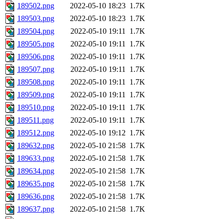
189502.png
2022-05-10 18:23
1.7K
189503.png
2022-05-10 18:23
1.7K
189504.png
2022-05-10 19:11
1.7K
189505.png
2022-05-10 19:11
1.7K
189506.png
2022-05-10 19:11
1.7K
189507.png
2022-05-10 19:11
1.7K
189508.png
2022-05-10 19:11
1.7K
189509.png
2022-05-10 19:11
1.7K
189510.png
2022-05-10 19:11
1.7K
189511.png
2022-05-10 19:11
1.7K
189512.png
2022-05-10 19:12
1.7K
189632.png
2022-05-10 21:58
1.7K
189633.png
2022-05-10 21:58
1.7K
189634.png
2022-05-10 21:58
1.7K
189635.png
2022-05-10 21:58
1.7K
189636.png
2022-05-10 21:58
1.7K
189637.png
2022-05-10 21:58
1.7K