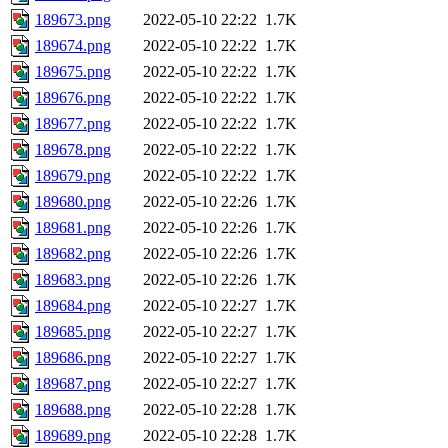
189673.png
2022-05-10 22:22
1.7K
189674.png
2022-05-10 22:22
1.7K
189675.png
2022-05-10 22:22
1.7K
189676.png
2022-05-10 22:22
1.7K
189677.png
2022-05-10 22:22
1.7K
189678.png
2022-05-10 22:22
1.7K
189679.png
2022-05-10 22:22
1.7K
189680.png
2022-05-10 22:26
1.7K
189681.png
2022-05-10 22:26
1.7K
189682.png
2022-05-10 22:26
1.7K
189683.png
2022-05-10 22:26
1.7K
189684.png
2022-05-10 22:27
1.7K
189685.png
2022-05-10 22:27
1.7K
189686.png
2022-05-10 22:27
1.7K
189687.png
2022-05-10 22:27
1.7K
189688.png
2022-05-10 22:28
1.7K
189689.png
2022-05-10 22:28
1.7K