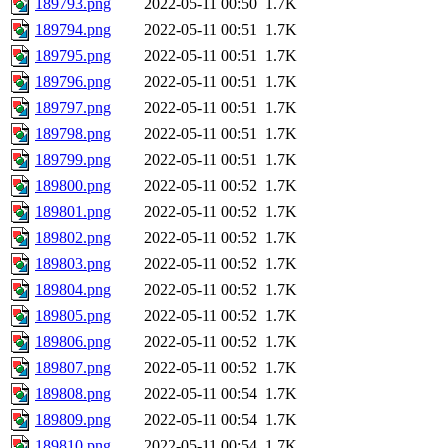
189793.png
2022-05-11 00:50
1.7K
189794.png
2022-05-11 00:51
1.7K
189795.png
2022-05-11 00:51
1.7K
189796.png
2022-05-11 00:51
1.7K
189797.png
2022-05-11 00:51
1.7K
189798.png
2022-05-11 00:51
1.7K
189799.png
2022-05-11 00:51
1.7K
189800.png
2022-05-11 00:52
1.7K
189801.png
2022-05-11 00:52
1.7K
189802.png
2022-05-11 00:52
1.7K
189803.png
2022-05-11 00:52
1.7K
189804.png
2022-05-11 00:52
1.7K
189805.png
2022-05-11 00:52
1.7K
189806.png
2022-05-11 00:52
1.7K
189807.png
2022-05-11 00:52
1.7K
189808.png
2022-05-11 00:54
1.7K
189809.png
2022-05-11 00:54
1.7K
189810.png
2022-05-11 00:54
1.7K