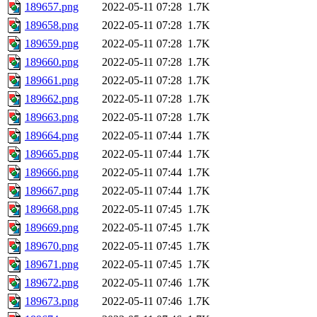
189657.png
2022-05-11 07:28
1.7K
189658.png
2022-05-11 07:28
1.7K
189659.png
2022-05-11 07:28
1.7K
189660.png
2022-05-11 07:28
1.7K
189661.png
2022-05-11 07:28
1.7K
189662.png
2022-05-11 07:28
1.7K
189663.png
2022-05-11 07:28
1.7K
189664.png
2022-05-11 07:44
1.7K
189665.png
2022-05-11 07:44
1.7K
189666.png
2022-05-11 07:44
1.7K
189667.png
2022-05-11 07:44
1.7K
189668.png
2022-05-11 07:45
1.7K
189669.png
2022-05-11 07:45
1.7K
189670.png
2022-05-11 07:45
1.7K
189671.png
2022-05-11 07:45
1.7K
189672.png
2022-05-11 07:46
1.7K
189673.png
2022-05-11 07:46
1.7K