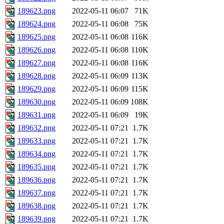
189623.png
2022-05-11 06:07
71K
189624.png
2022-05-11 06:08
75K
189625.png
2022-05-11 06:08
116K
189626.png
2022-05-11 06:08
110K
189627.png
2022-05-11 06:08
116K
189628.png
2022-05-11 06:09
113K
189629.png
2022-05-11 06:09
115K
189630.png
2022-05-11 06:09
108K
189631.png
2022-05-11 06:09
19K
189632.png
2022-05-11 07:21
1.7K
189633.png
2022-05-11 07:21
1.7K
189634.png
2022-05-11 07:21
1.7K
189635.png
2022-05-11 07:21
1.7K
189636.png
2022-05-11 07:21
1.7K
189637.png
2022-05-11 07:21
1.7K
189638.png
2022-05-11 07:21
1.7K
189639.png
2022-05-11 07:21
1.7K