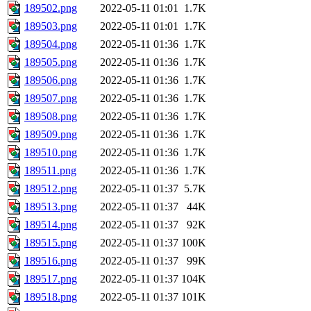
189502.png
2022-05-11 01:01
1.7K
189503.png
2022-05-11 01:01
1.7K
189504.png
2022-05-11 01:36
1.7K
189505.png
2022-05-11 01:36
1.7K
189506.png
2022-05-11 01:36
1.7K
189507.png
2022-05-11 01:36
1.7K
189508.png
2022-05-11 01:36
1.7K
189509.png
2022-05-11 01:36
1.7K
189510.png
2022-05-11 01:36
1.7K
189511.png
2022-05-11 01:36
1.7K
189512.png
2022-05-11 01:37
5.7K
189513.png
2022-05-11 01:37
44K
189514.png
2022-05-11 01:37
92K
189515.png
2022-05-11 01:37
100K
189516.png
2022-05-11 01:37
99K
189517.png
2022-05-11 01:37
104K
189518.png
2022-05-11 01:37
101K