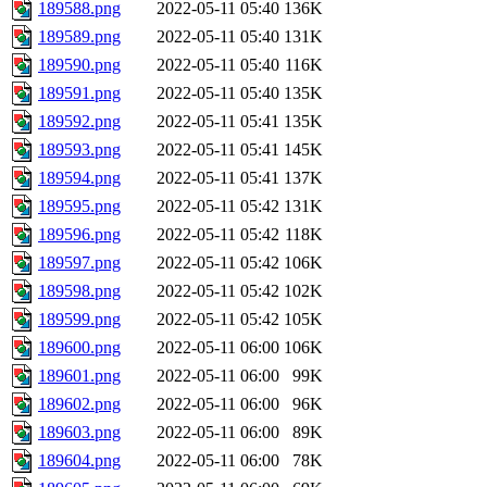
189588.png
2022-05-11 05:40
136K
189589.png
2022-05-11 05:40
131K
189590.png
2022-05-11 05:40
116K
189591.png
2022-05-11 05:40
135K
189592.png
2022-05-11 05:41
135K
189593.png
2022-05-11 05:41
145K
189594.png
2022-05-11 05:41
137K
189595.png
2022-05-11 05:42
131K
189596.png
2022-05-11 05:42
118K
189597.png
2022-05-11 05:42
106K
189598.png
2022-05-11 05:42
102K
189599.png
2022-05-11 05:42
105K
189600.png
2022-05-11 06:00
106K
189601.png
2022-05-11 06:00
99K
189602.png
2022-05-11 06:00
96K
189603.png
2022-05-11 06:00
89K
189604.png
2022-05-11 06:00
78K