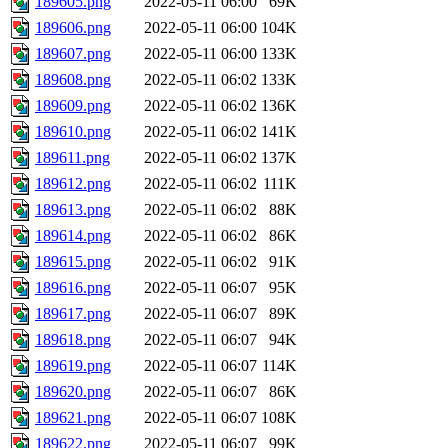
189605.png
2022-05-11 06:00
69K
189606.png
2022-05-11 06:00
104K
189607.png
2022-05-11 06:00
133K
189608.png
2022-05-11 06:02
133K
189609.png
2022-05-11 06:02
136K
189610.png
2022-05-11 06:02
141K
189611.png
2022-05-11 06:02
137K
189612.png
2022-05-11 06:02
111K
189613.png
2022-05-11 06:02
88K
189614.png
2022-05-11 06:02
86K
189615.png
2022-05-11 06:02
91K
189616.png
2022-05-11 06:07
95K
189617.png
2022-05-11 06:07
89K
189618.png
2022-05-11 06:07
94K
189619.png
2022-05-11 06:07
114K
189620.png
2022-05-11 06:07
86K
189621.png
2022-05-11 06:07
108K
189622.png
2022-05-11 06:07
99K