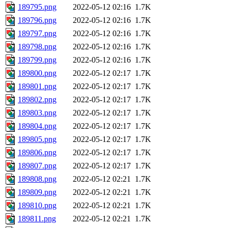
189795.png
2022-05-12 02:16
1.7K
189796.png
2022-05-12 02:16
1.7K
189797.png
2022-05-12 02:16
1.7K
189798.png
2022-05-12 02:16
1.7K
189799.png
2022-05-12 02:16
1.7K
189800.png
2022-05-12 02:17
1.7K
189801.png
2022-05-12 02:17
1.7K
189802.png
2022-05-12 02:17
1.7K
189803.png
2022-05-12 02:17
1.7K
189804.png
2022-05-12 02:17
1.7K
189805.png
2022-05-12 02:17
1.7K
189806.png
2022-05-12 02:17
1.7K
189807.png
2022-05-12 02:17
1.7K
189808.png
2022-05-12 02:21
1.7K
189809.png
2022-05-12 02:21
1.7K
189810.png
2022-05-12 02:21
1.7K
189811.png
2022-05-12 02:21
1.7K