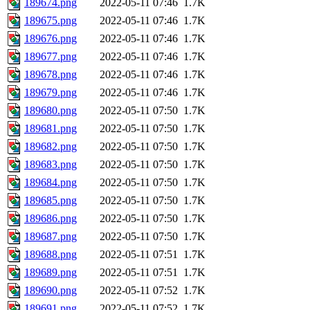
189674.png
2022-05-11 07:46
1.7K
189675.png
2022-05-11 07:46
1.7K
189676.png
2022-05-11 07:46
1.7K
189677.png
2022-05-11 07:46
1.7K
189678.png
2022-05-11 07:46
1.7K
189679.png
2022-05-11 07:46
1.7K
189680.png
2022-05-11 07:50
1.7K
189681.png
2022-05-11 07:50
1.7K
189682.png
2022-05-11 07:50
1.7K
189683.png
2022-05-11 07:50
1.7K
189684.png
2022-05-11 07:50
1.7K
189685.png
2022-05-11 07:50
1.7K
189686.png
2022-05-11 07:50
1.7K
189687.png
2022-05-11 07:50
1.7K
189688.png
2022-05-11 07:51
1.7K
189689.png
2022-05-11 07:51
1.7K
189690.png
2022-05-11 07:52
1.7K
189691.png
2022-05-11 07:52
1.7K