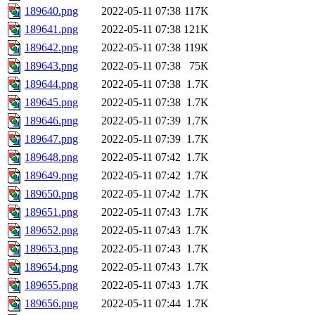
189640.png
2022-05-11 07:38
117K
189641.png
2022-05-11 07:38
121K
189642.png
2022-05-11 07:38
119K
189643.png
2022-05-11 07:38
75K
189644.png
2022-05-11 07:38
1.7K
189645.png
2022-05-11 07:38
1.7K
189646.png
2022-05-11 07:39
1.7K
189647.png
2022-05-11 07:39
1.7K
189648.png
2022-05-11 07:42
1.7K
189649.png
2022-05-11 07:42
1.7K
189650.png
2022-05-11 07:42
1.7K
189651.png
2022-05-11 07:43
1.7K
189652.png
2022-05-11 07:43
1.7K
189653.png
2022-05-11 07:43
1.7K
189654.png
2022-05-11 07:43
1.7K
189655.png
2022-05-11 07:43
1.7K
189656.png
2022-05-11 07:44
1.7K