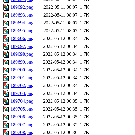
189692.png
2022-05-11 08:07
1.7K
189693.png
2022-05-11 08:07
1.7K
189694.png
2022-05-11 08:07
1.7K
189695.png
2022-05-11 08:07
1.7K
189696.png
2022-05-12 00:34
1.7K
189697.png
2022-05-12 00:34
1.7K
189698.png
2022-05-12 00:34
1.7K
189699.png
2022-05-12 00:34
1.7K
189700.png
2022-05-12 00:34
1.7K
189701.png
2022-05-12 00:34
1.7K
189702.png
2022-05-12 00:34
1.7K
189703.png
2022-05-12 00:34
1.7K
189704.png
2022-05-12 00:35
1.7K
189705.png
2022-05-12 00:35
1.7K
189706.png
2022-05-12 00:35
1.7K
189707.png
2022-05-12 00:35
1.7K
189708.png
2022-05-12 00:36
1.7K