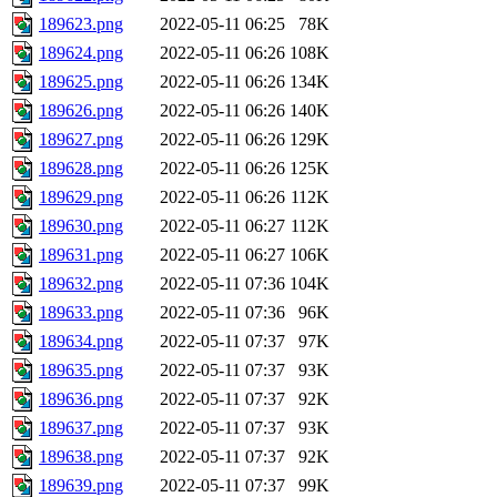
189623.png
2022-05-11 06:25
78K
189624.png
2022-05-11 06:26
108K
189625.png
2022-05-11 06:26
134K
189626.png
2022-05-11 06:26
140K
189627.png
2022-05-11 06:26
129K
189628.png
2022-05-11 06:26
125K
189629.png
2022-05-11 06:26
112K
189630.png
2022-05-11 06:27
112K
189631.png
2022-05-11 06:27
106K
189632.png
2022-05-11 07:36
104K
189633.png
2022-05-11 07:36
96K
189634.png
2022-05-11 07:37
97K
189635.png
2022-05-11 07:37
93K
189636.png
2022-05-11 07:37
92K
189637.png
2022-05-11 07:37
93K
189638.png
2022-05-11 07:37
92K
189639.png
2022-05-11 07:37
99K