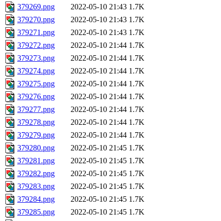
379269.png
2022-05-10 21:43
1.7K
379270.png
2022-05-10 21:43
1.7K
379271.png
2022-05-10 21:43
1.7K
379272.png
2022-05-10 21:44
1.7K
379273.png
2022-05-10 21:44
1.7K
379274.png
2022-05-10 21:44
1.7K
379275.png
2022-05-10 21:44
1.7K
379276.png
2022-05-10 21:44
1.7K
379277.png
2022-05-10 21:44
1.7K
379278.png
2022-05-10 21:44
1.7K
379279.png
2022-05-10 21:44
1.7K
379280.png
2022-05-10 21:45
1.7K
379281.png
2022-05-10 21:45
1.7K
379282.png
2022-05-10 21:45
1.7K
379283.png
2022-05-10 21:45
1.7K
379284.png
2022-05-10 21:45
1.7K
379285.png
2022-05-10 21:45
1.7K