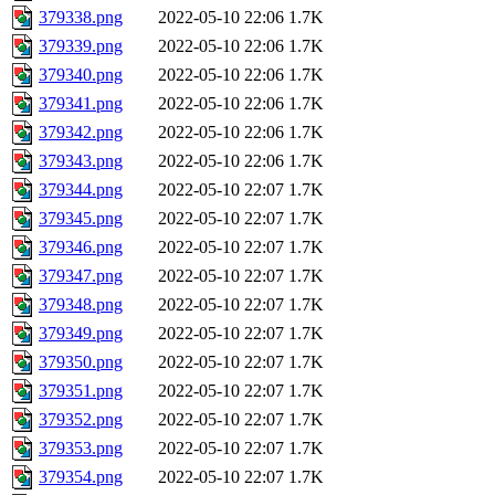
379338.png
2022-05-10 22:06
1.7K
379339.png
2022-05-10 22:06
1.7K
379340.png
2022-05-10 22:06
1.7K
379341.png
2022-05-10 22:06
1.7K
379342.png
2022-05-10 22:06
1.7K
379343.png
2022-05-10 22:06
1.7K
379344.png
2022-05-10 22:07
1.7K
379345.png
2022-05-10 22:07
1.7K
379346.png
2022-05-10 22:07
1.7K
379347.png
2022-05-10 22:07
1.7K
379348.png
2022-05-10 22:07
1.7K
379349.png
2022-05-10 22:07
1.7K
379350.png
2022-05-10 22:07
1.7K
379351.png
2022-05-10 22:07
1.7K
379352.png
2022-05-10 22:07
1.7K
379353.png
2022-05-10 22:07
1.7K
379354.png
2022-05-10 22:07
1.7K