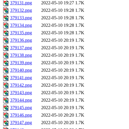
379131.png
2022-05-10 19:27
1.7K
379132.png
2022-05-10 19:28
1.7K
379133.png
2022-05-10 19:28
1.7K
379134.png
2022-05-10 19:28
1.7K
379135.png
2022-05-10 19:28
1.7K
379136.png
2022-05-10 20:19
1.7K
379137.png
2022-05-10 20:19
1.7K
379138.png
2022-05-10 20:19
1.7K
379139.png
2022-05-10 20:19
1.7K
379140.png
2022-05-10 20:19
1.7K
379141.png
2022-05-10 20:19
1.7K
379142.png
2022-05-10 20:19
1.7K
379143.png
2022-05-10 20:19
1.7K
379144.png
2022-05-10 20:19
1.7K
379145.png
2022-05-10 20:19
1.7K
379146.png
2022-05-10 20:20
1.7K
379147.png
2022-05-10 20:20
1.7K