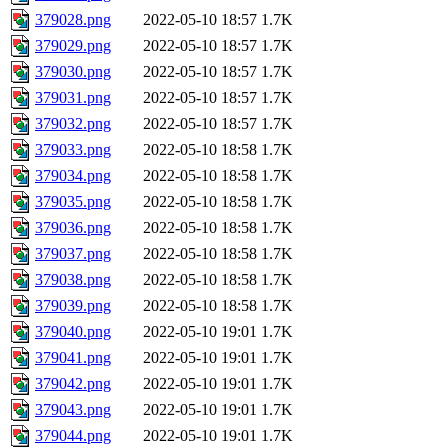
379028.png
2022-05-10 18:57
1.7K
379029.png
2022-05-10 18:57
1.7K
379030.png
2022-05-10 18:57
1.7K
379031.png
2022-05-10 18:57
1.7K
379032.png
2022-05-10 18:57
1.7K
379033.png
2022-05-10 18:58
1.7K
379034.png
2022-05-10 18:58
1.7K
379035.png
2022-05-10 18:58
1.7K
379036.png
2022-05-10 18:58
1.7K
379037.png
2022-05-10 18:58
1.7K
379038.png
2022-05-10 18:58
1.7K
379039.png
2022-05-10 18:58
1.7K
379040.png
2022-05-10 19:01
1.7K
379041.png
2022-05-10 19:01
1.7K
379042.png
2022-05-10 19:01
1.7K
379043.png
2022-05-10 19:01
1.7K
379044.png
2022-05-10 19:01
1.7K