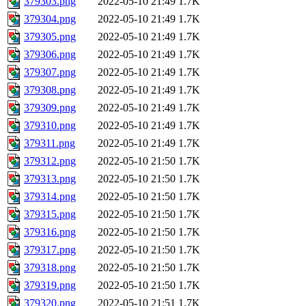
379303.png
2022-05-10 21:49
1.7K
379304.png
2022-05-10 21:49
1.7K
379305.png
2022-05-10 21:49
1.7K
379306.png
2022-05-10 21:49
1.7K
379307.png
2022-05-10 21:49
1.7K
379308.png
2022-05-10 21:49
1.7K
379309.png
2022-05-10 21:49
1.7K
379310.png
2022-05-10 21:49
1.7K
379311.png
2022-05-10 21:49
1.7K
379312.png
2022-05-10 21:50
1.7K
379313.png
2022-05-10 21:50
1.7K
379314.png
2022-05-10 21:50
1.7K
379315.png
2022-05-10 21:50
1.7K
379316.png
2022-05-10 21:50
1.7K
379317.png
2022-05-10 21:50
1.7K
379318.png
2022-05-10 21:50
1.7K
379319.png
2022-05-10 21:50
1.7K
379320.png
2022-05-10 21:51
1.7K