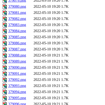
379079.png
2022-05-10 19:20
1.7K
379080.png
2022-05-10 19:20
1.7K
379081.png
2022-05-10 19:20
1.7K
379082.png
2022-05-10 19:20
1.7K
379083.png
2022-05-10 19:20
1.7K
379084.png
2022-05-10 19:20
1.7K
379085.png
2022-05-10 19:20
1.7K
379086.png
2022-05-10 19:20
1.7K
379087.png
2022-05-10 19:20
1.7K
379088.png
2022-05-10 19:21
1.7K
379089.png
2022-05-10 19:21
1.7K
379090.png
2022-05-10 19:21
1.7K
379091.png
2022-05-10 19:21
1.7K
379092.png
2022-05-10 19:21
1.7K
379093.png
2022-05-10 19:21
1.7K
379094.png
2022-05-10 19:21
1.7K
379095.png
2022-05-10 19:21
1.7K
379096.png
2022-05-10 19:21
1.7K