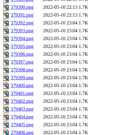
379390.png
2022-05-10 22:13
1.7K
379391.png
2022-05-10 22:13
1.7K
379392.png
2022-05-10 23:04
1.7K
379393.png
2022-05-10 23:04
1.7K
379394.png
2022-05-10 23:04
1.7K
379395.png
2022-05-10 23:04
1.7K
379396.png
2022-05-10 23:04
1.7K
379397.png
2022-05-10 23:04
1.7K
379398.png
2022-05-10 23:04
1.7K
379399.png
2022-05-10 23:04
1.7K
379400.png
2022-05-10 23:04
1.7K
379401.png
2022-05-10 23:04
1.7K
379402.png
2022-05-10 23:04
1.7K
379403.png
2022-05-10 23:04
1.7K
379404.png
2022-05-10 23:04
1.7K
379405.png
2022-05-10 23:04
1.7K
379406.png
2022-05-10 23:04
1.7K