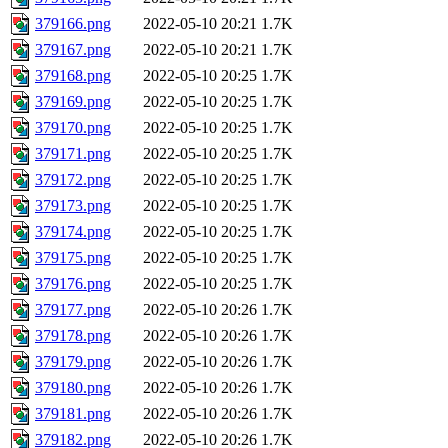
379166.png
2022-05-10 20:21
1.7K
379167.png
2022-05-10 20:21
1.7K
379168.png
2022-05-10 20:25
1.7K
379169.png
2022-05-10 20:25
1.7K
379170.png
2022-05-10 20:25
1.7K
379171.png
2022-05-10 20:25
1.7K
379172.png
2022-05-10 20:25
1.7K
379173.png
2022-05-10 20:25
1.7K
379174.png
2022-05-10 20:25
1.7K
379175.png
2022-05-10 20:25
1.7K
379176.png
2022-05-10 20:25
1.7K
379177.png
2022-05-10 20:26
1.7K
379178.png
2022-05-10 20:26
1.7K
379179.png
2022-05-10 20:26
1.7K
379180.png
2022-05-10 20:26
1.7K
379181.png
2022-05-10 20:26
1.7K
379182.png
2022-05-10 20:26
1.7K