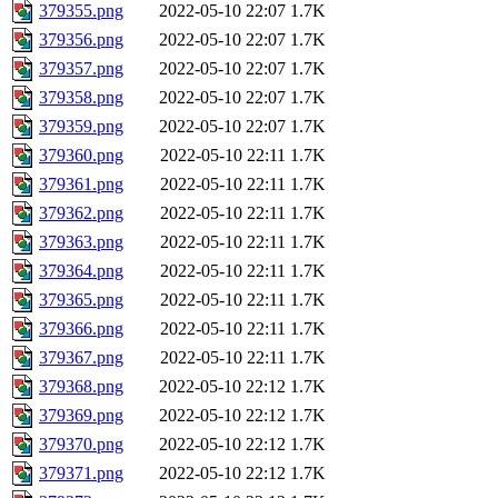
379355.png
2022-05-10 22:07
1.7K
379356.png
2022-05-10 22:07
1.7K
379357.png
2022-05-10 22:07
1.7K
379358.png
2022-05-10 22:07
1.7K
379359.png
2022-05-10 22:07
1.7K
379360.png
2022-05-10 22:11
1.7K
379361.png
2022-05-10 22:11
1.7K
379362.png
2022-05-10 22:11
1.7K
379363.png
2022-05-10 22:11
1.7K
379364.png
2022-05-10 22:11
1.7K
379365.png
2022-05-10 22:11
1.7K
379366.png
2022-05-10 22:11
1.7K
379367.png
2022-05-10 22:11
1.7K
379368.png
2022-05-10 22:12
1.7K
379369.png
2022-05-10 22:12
1.7K
379370.png
2022-05-10 22:12
1.7K
379371.png
2022-05-10 22:12
1.7K