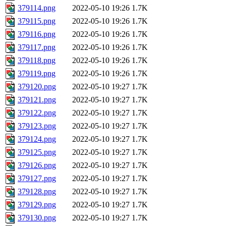
379114.png
2022-05-10 19:26
1.7K
379115.png
2022-05-10 19:26
1.7K
379116.png
2022-05-10 19:26
1.7K
379117.png
2022-05-10 19:26
1.7K
379118.png
2022-05-10 19:26
1.7K
379119.png
2022-05-10 19:26
1.7K
379120.png
2022-05-10 19:27
1.7K
379121.png
2022-05-10 19:27
1.7K
379122.png
2022-05-10 19:27
1.7K
379123.png
2022-05-10 19:27
1.7K
379124.png
2022-05-10 19:27
1.7K
379125.png
2022-05-10 19:27
1.7K
379126.png
2022-05-10 19:27
1.7K
379127.png
2022-05-10 19:27
1.7K
379128.png
2022-05-10 19:27
1.7K
379129.png
2022-05-10 19:27
1.7K
379130.png
2022-05-10 19:27
1.7K