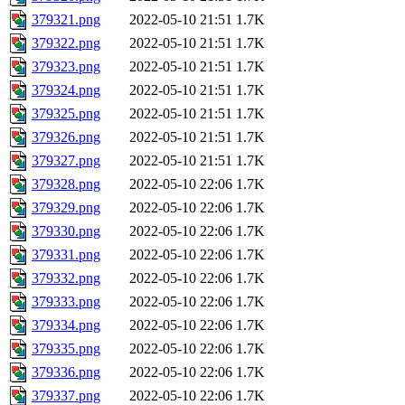
379321.png
2022-05-10 21:51
1.7K
379322.png
2022-05-10 21:51
1.7K
379323.png
2022-05-10 21:51
1.7K
379324.png
2022-05-10 21:51
1.7K
379325.png
2022-05-10 21:51
1.7K
379326.png
2022-05-10 21:51
1.7K
379327.png
2022-05-10 21:51
1.7K
379328.png
2022-05-10 22:06
1.7K
379329.png
2022-05-10 22:06
1.7K
379330.png
2022-05-10 22:06
1.7K
379331.png
2022-05-10 22:06
1.7K
379332.png
2022-05-10 22:06
1.7K
379333.png
2022-05-10 22:06
1.7K
379334.png
2022-05-10 22:06
1.7K
379335.png
2022-05-10 22:06
1.7K
379336.png
2022-05-10 22:06
1.7K
379337.png
2022-05-10 22:06
1.7K