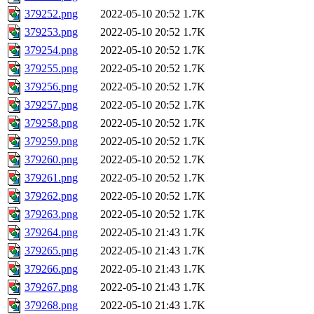
379252.png
2022-05-10 20:52
1.7K
379253.png
2022-05-10 20:52
1.7K
379254.png
2022-05-10 20:52
1.7K
379255.png
2022-05-10 20:52
1.7K
379256.png
2022-05-10 20:52
1.7K
379257.png
2022-05-10 20:52
1.7K
379258.png
2022-05-10 20:52
1.7K
379259.png
2022-05-10 20:52
1.7K
379260.png
2022-05-10 20:52
1.7K
379261.png
2022-05-10 20:52
1.7K
379262.png
2022-05-10 20:52
1.7K
379263.png
2022-05-10 20:52
1.7K
379264.png
2022-05-10 21:43
1.7K
379265.png
2022-05-10 21:43
1.7K
379266.png
2022-05-10 21:43
1.7K
379267.png
2022-05-10 21:43
1.7K
379268.png
2022-05-10 21:43
1.7K