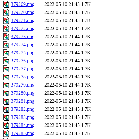
379269.png
2022-05-10 21:43
1.7K
379270.png
2022-05-10 21:43
1.7K
379271.png
2022-05-10 21:43
1.7K
379272.png
2022-05-10 21:44
1.7K
379273.png
2022-05-10 21:44
1.7K
379274.png
2022-05-10 21:44
1.7K
379275.png
2022-05-10 21:44
1.7K
379276.png
2022-05-10 21:44
1.7K
379277.png
2022-05-10 21:44
1.7K
379278.png
2022-05-10 21:44
1.7K
379279.png
2022-05-10 21:44
1.7K
379280.png
2022-05-10 21:45
1.7K
379281.png
2022-05-10 21:45
1.7K
379282.png
2022-05-10 21:45
1.7K
379283.png
2022-05-10 21:45
1.7K
379284.png
2022-05-10 21:45
1.7K
379285.png
2022-05-10 21:45
1.7K