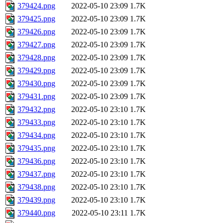
379424.png
2022-05-10 23:09
1.7K
379425.png
2022-05-10 23:09
1.7K
379426.png
2022-05-10 23:09
1.7K
379427.png
2022-05-10 23:09
1.7K
379428.png
2022-05-10 23:09
1.7K
379429.png
2022-05-10 23:09
1.7K
379430.png
2022-05-10 23:09
1.7K
379431.png
2022-05-10 23:09
1.7K
379432.png
2022-05-10 23:10
1.7K
379433.png
2022-05-10 23:10
1.7K
379434.png
2022-05-10 23:10
1.7K
379435.png
2022-05-10 23:10
1.7K
379436.png
2022-05-10 23:10
1.7K
379437.png
2022-05-10 23:10
1.7K
379438.png
2022-05-10 23:10
1.7K
379439.png
2022-05-10 23:10
1.7K
379440.png
2022-05-10 23:11
1.7K