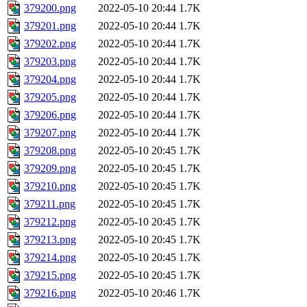
379200.png
2022-05-10 20:44
1.7K
379201.png
2022-05-10 20:44
1.7K
379202.png
2022-05-10 20:44
1.7K
379203.png
2022-05-10 20:44
1.7K
379204.png
2022-05-10 20:44
1.7K
379205.png
2022-05-10 20:44
1.7K
379206.png
2022-05-10 20:44
1.7K
379207.png
2022-05-10 20:44
1.7K
379208.png
2022-05-10 20:45
1.7K
379209.png
2022-05-10 20:45
1.7K
379210.png
2022-05-10 20:45
1.7K
379211.png
2022-05-10 20:45
1.7K
379212.png
2022-05-10 20:45
1.7K
379213.png
2022-05-10 20:45
1.7K
379214.png
2022-05-10 20:45
1.7K
379215.png
2022-05-10 20:45
1.7K
379216.png
2022-05-10 20:46
1.7K