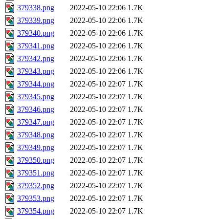
379338.png
2022-05-10 22:06
1.7K
379339.png
2022-05-10 22:06
1.7K
379340.png
2022-05-10 22:06
1.7K
379341.png
2022-05-10 22:06
1.7K
379342.png
2022-05-10 22:06
1.7K
379343.png
2022-05-10 22:06
1.7K
379344.png
2022-05-10 22:07
1.7K
379345.png
2022-05-10 22:07
1.7K
379346.png
2022-05-10 22:07
1.7K
379347.png
2022-05-10 22:07
1.7K
379348.png
2022-05-10 22:07
1.7K
379349.png
2022-05-10 22:07
1.7K
379350.png
2022-05-10 22:07
1.7K
379351.png
2022-05-10 22:07
1.7K
379352.png
2022-05-10 22:07
1.7K
379353.png
2022-05-10 22:07
1.7K
379354.png
2022-05-10 22:07
1.7K