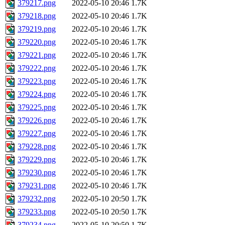
379217.png
2022-05-10 20:46
1.7K
379218.png
2022-05-10 20:46
1.7K
379219.png
2022-05-10 20:46
1.7K
379220.png
2022-05-10 20:46
1.7K
379221.png
2022-05-10 20:46
1.7K
379222.png
2022-05-10 20:46
1.7K
379223.png
2022-05-10 20:46
1.7K
379224.png
2022-05-10 20:46
1.7K
379225.png
2022-05-10 20:46
1.7K
379226.png
2022-05-10 20:46
1.7K
379227.png
2022-05-10 20:46
1.7K
379228.png
2022-05-10 20:46
1.7K
379229.png
2022-05-10 20:46
1.7K
379230.png
2022-05-10 20:46
1.7K
379231.png
2022-05-10 20:46
1.7K
379232.png
2022-05-10 20:50
1.7K
379233.png
2022-05-10 20:50
1.7K
379234.png
2022-05-10 20:50
1.7K