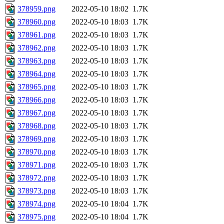
378959.png
2022-05-10 18:02
1.7K
378960.png
2022-05-10 18:03
1.7K
378961.png
2022-05-10 18:03
1.7K
378962.png
2022-05-10 18:03
1.7K
378963.png
2022-05-10 18:03
1.7K
378964.png
2022-05-10 18:03
1.7K
378965.png
2022-05-10 18:03
1.7K
378966.png
2022-05-10 18:03
1.7K
378967.png
2022-05-10 18:03
1.7K
378968.png
2022-05-10 18:03
1.7K
378969.png
2022-05-10 18:03
1.7K
378970.png
2022-05-10 18:03
1.7K
378971.png
2022-05-10 18:03
1.7K
378972.png
2022-05-10 18:03
1.7K
378973.png
2022-05-10 18:03
1.7K
378974.png
2022-05-10 18:04
1.7K
378975.png
2022-05-10 18:04
1.7K