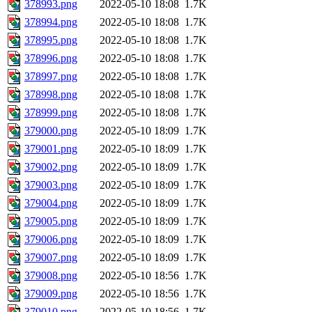
378993.png
2022-05-10 18:08
1.7K
378994.png
2022-05-10 18:08
1.7K
378995.png
2022-05-10 18:08
1.7K
378996.png
2022-05-10 18:08
1.7K
378997.png
2022-05-10 18:08
1.7K
378998.png
2022-05-10 18:08
1.7K
378999.png
2022-05-10 18:08
1.7K
379000.png
2022-05-10 18:09
1.7K
379001.png
2022-05-10 18:09
1.7K
379002.png
2022-05-10 18:09
1.7K
379003.png
2022-05-10 18:09
1.7K
379004.png
2022-05-10 18:09
1.7K
379005.png
2022-05-10 18:09
1.7K
379006.png
2022-05-10 18:09
1.7K
379007.png
2022-05-10 18:09
1.7K
379008.png
2022-05-10 18:56
1.7K
379009.png
2022-05-10 18:56
1.7K
379010.png
2022-05-10 18:56
1.7K