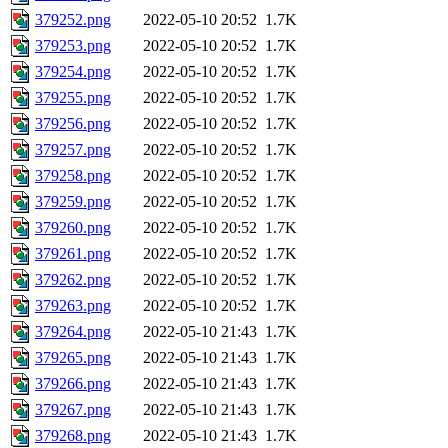
379252.png
2022-05-10 20:52
1.7K
379253.png
2022-05-10 20:52
1.7K
379254.png
2022-05-10 20:52
1.7K
379255.png
2022-05-10 20:52
1.7K
379256.png
2022-05-10 20:52
1.7K
379257.png
2022-05-10 20:52
1.7K
379258.png
2022-05-10 20:52
1.7K
379259.png
2022-05-10 20:52
1.7K
379260.png
2022-05-10 20:52
1.7K
379261.png
2022-05-10 20:52
1.7K
379262.png
2022-05-10 20:52
1.7K
379263.png
2022-05-10 20:52
1.7K
379264.png
2022-05-10 21:43
1.7K
379265.png
2022-05-10 21:43
1.7K
379266.png
2022-05-10 21:43
1.7K
379267.png
2022-05-10 21:43
1.7K
379268.png
2022-05-10 21:43
1.7K