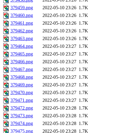
379459.png
2022-05-10 23:26
1.7K
379460.png
2022-05-10 23:26
1.7K
379461.png
2022-05-10 23:26
1.7K
379462.png
2022-05-10 23:26
1.7K
379463.png
2022-05-10 23:26
1.7K
379464.png
2022-05-10 23:27
1.7K
379465.png
2022-05-10 23:27
1.7K
379466.png
2022-05-10 23:27
1.7K
379467.png
2022-05-10 23:27
1.7K
379468.png
2022-05-10 23:27
1.7K
379469.png
2022-05-10 23:27
1.7K
379470.png
2022-05-10 23:27
1.7K
379471.png
2022-05-10 23:27
1.7K
379472.png
2022-05-10 23:28
1.7K
379473.png
2022-05-10 23:28
1.7K
379474.png
2022-05-10 23:28
1.7K
379475.png
2022-05-10 23:28
1.7K