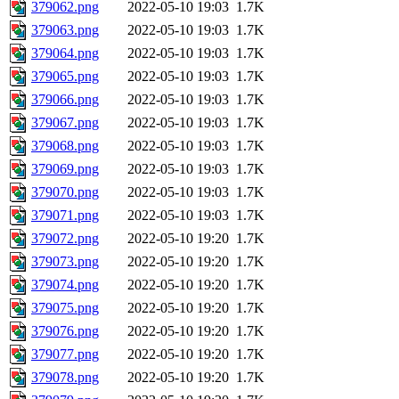
379062.png
2022-05-10 19:03
1.7K
379063.png
2022-05-10 19:03
1.7K
379064.png
2022-05-10 19:03
1.7K
379065.png
2022-05-10 19:03
1.7K
379066.png
2022-05-10 19:03
1.7K
379067.png
2022-05-10 19:03
1.7K
379068.png
2022-05-10 19:03
1.7K
379069.png
2022-05-10 19:03
1.7K
379070.png
2022-05-10 19:03
1.7K
379071.png
2022-05-10 19:03
1.7K
379072.png
2022-05-10 19:20
1.7K
379073.png
2022-05-10 19:20
1.7K
379074.png
2022-05-10 19:20
1.7K
379075.png
2022-05-10 19:20
1.7K
379076.png
2022-05-10 19:20
1.7K
379077.png
2022-05-10 19:20
1.7K
379078.png
2022-05-10 19:20
1.7K