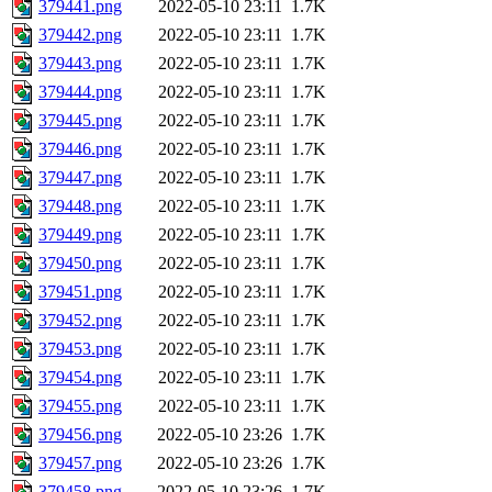
379441.png
2022-05-10 23:11
1.7K
379442.png
2022-05-10 23:11
1.7K
379443.png
2022-05-10 23:11
1.7K
379444.png
2022-05-10 23:11
1.7K
379445.png
2022-05-10 23:11
1.7K
379446.png
2022-05-10 23:11
1.7K
379447.png
2022-05-10 23:11
1.7K
379448.png
2022-05-10 23:11
1.7K
379449.png
2022-05-10 23:11
1.7K
379450.png
2022-05-10 23:11
1.7K
379451.png
2022-05-10 23:11
1.7K
379452.png
2022-05-10 23:11
1.7K
379453.png
2022-05-10 23:11
1.7K
379454.png
2022-05-10 23:11
1.7K
379455.png
2022-05-10 23:11
1.7K
379456.png
2022-05-10 23:26
1.7K
379457.png
2022-05-10 23:26
1.7K
379458.png
2022-05-10 23:26
1.7K