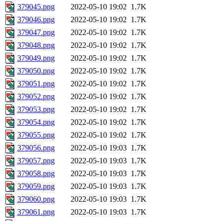
379045.png
2022-05-10 19:02
1.7K
379046.png
2022-05-10 19:02
1.7K
379047.png
2022-05-10 19:02
1.7K
379048.png
2022-05-10 19:02
1.7K
379049.png
2022-05-10 19:02
1.7K
379050.png
2022-05-10 19:02
1.7K
379051.png
2022-05-10 19:02
1.7K
379052.png
2022-05-10 19:02
1.7K
379053.png
2022-05-10 19:02
1.7K
379054.png
2022-05-10 19:02
1.7K
379055.png
2022-05-10 19:02
1.7K
379056.png
2022-05-10 19:03
1.7K
379057.png
2022-05-10 19:03
1.7K
379058.png
2022-05-10 19:03
1.7K
379059.png
2022-05-10 19:03
1.7K
379060.png
2022-05-10 19:03
1.7K
379061.png
2022-05-10 19:03
1.7K