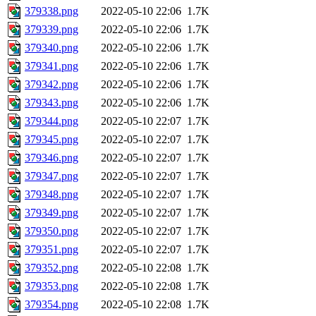
379338.png
2022-05-10 22:06
1.7K
379339.png
2022-05-10 22:06
1.7K
379340.png
2022-05-10 22:06
1.7K
379341.png
2022-05-10 22:06
1.7K
379342.png
2022-05-10 22:06
1.7K
379343.png
2022-05-10 22:06
1.7K
379344.png
2022-05-10 22:07
1.7K
379345.png
2022-05-10 22:07
1.7K
379346.png
2022-05-10 22:07
1.7K
379347.png
2022-05-10 22:07
1.7K
379348.png
2022-05-10 22:07
1.7K
379349.png
2022-05-10 22:07
1.7K
379350.png
2022-05-10 22:07
1.7K
379351.png
2022-05-10 22:07
1.7K
379352.png
2022-05-10 22:08
1.7K
379353.png
2022-05-10 22:08
1.7K
379354.png
2022-05-10 22:08
1.7K