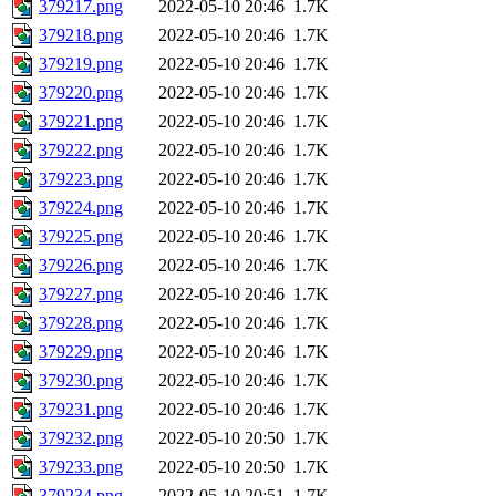
379217.png
2022-05-10 20:46
1.7K
379218.png
2022-05-10 20:46
1.7K
379219.png
2022-05-10 20:46
1.7K
379220.png
2022-05-10 20:46
1.7K
379221.png
2022-05-10 20:46
1.7K
379222.png
2022-05-10 20:46
1.7K
379223.png
2022-05-10 20:46
1.7K
379224.png
2022-05-10 20:46
1.7K
379225.png
2022-05-10 20:46
1.7K
379226.png
2022-05-10 20:46
1.7K
379227.png
2022-05-10 20:46
1.7K
379228.png
2022-05-10 20:46
1.7K
379229.png
2022-05-10 20:46
1.7K
379230.png
2022-05-10 20:46
1.7K
379231.png
2022-05-10 20:46
1.7K
379232.png
2022-05-10 20:50
1.7K
379233.png
2022-05-10 20:50
1.7K
379234.png
2022-05-10 20:51
1.7K