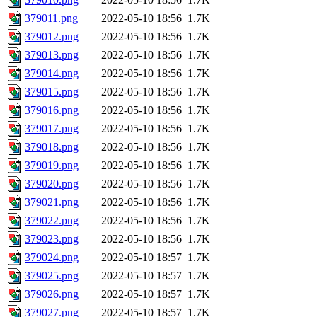
379011.png
2022-05-10 18:56
1.7K
379012.png
2022-05-10 18:56
1.7K
379013.png
2022-05-10 18:56
1.7K
379014.png
2022-05-10 18:56
1.7K
379015.png
2022-05-10 18:56
1.7K
379016.png
2022-05-10 18:56
1.7K
379017.png
2022-05-10 18:56
1.7K
379018.png
2022-05-10 18:56
1.7K
379019.png
2022-05-10 18:56
1.7K
379020.png
2022-05-10 18:56
1.7K
379021.png
2022-05-10 18:56
1.7K
379022.png
2022-05-10 18:56
1.7K
379023.png
2022-05-10 18:56
1.7K
379024.png
2022-05-10 18:57
1.7K
379025.png
2022-05-10 18:57
1.7K
379026.png
2022-05-10 18:57
1.7K
379027.png
2022-05-10 18:57
1.7K