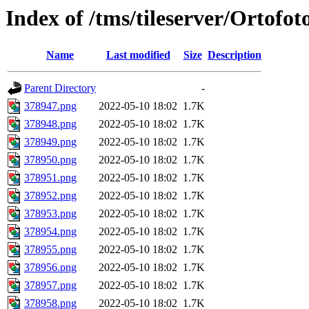
Index of /tms/tileserver/Ortofo
Name
Last modified
Size
Description
Parent Directory
-
378947.png
2022-05-10 18:02
1.7K
378948.png
2022-05-10 18:02
1.7K
378949.png
2022-05-10 18:02
1.7K
378950.png
2022-05-10 18:02
1.7K
378951.png
2022-05-10 18:02
1.7K
378952.png
2022-05-10 18:02
1.7K
378953.png
2022-05-10 18:02
1.7K
378954.png
2022-05-10 18:02
1.7K
378955.png
2022-05-10 18:02
1.7K
378956.png
2022-05-10 18:02
1.7K
378957.png
2022-05-10 18:02
1.7K
378958.png
2022-05-10 18:02
1.7K