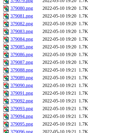
379079.png
2022-05-10 19:20
1.7K
379080.png
2022-05-10 19:20
1.7K
379081.png
2022-05-10 19:20
1.7K
379082.png
2022-05-10 19:20
1.7K
379083.png
2022-05-10 19:20
1.7K
379084.png
2022-05-10 19:20
1.7K
379085.png
2022-05-10 19:20
1.7K
379086.png
2022-05-10 19:20
1.7K
379087.png
2022-05-10 19:20
1.7K
379088.png
2022-05-10 19:21
1.7K
379089.png
2022-05-10 19:21
1.7K
379090.png
2022-05-10 19:21
1.7K
379091.png
2022-05-10 19:21
1.7K
379092.png
2022-05-10 19:21
1.7K
379093.png
2022-05-10 19:21
1.7K
379094.png
2022-05-10 19:21
1.7K
379095.png
2022-05-10 19:21
1.7K
379096.png
2022-05-10 19:21
1.7K