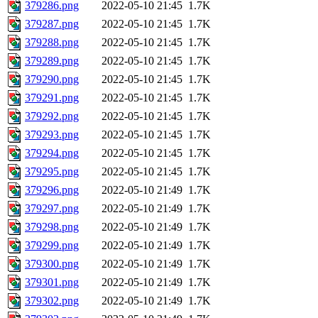
379286.png
2022-05-10 21:45
1.7K
379287.png
2022-05-10 21:45
1.7K
379288.png
2022-05-10 21:45
1.7K
379289.png
2022-05-10 21:45
1.7K
379290.png
2022-05-10 21:45
1.7K
379291.png
2022-05-10 21:45
1.7K
379292.png
2022-05-10 21:45
1.7K
379293.png
2022-05-10 21:45
1.7K
379294.png
2022-05-10 21:45
1.7K
379295.png
2022-05-10 21:45
1.7K
379296.png
2022-05-10 21:49
1.7K
379297.png
2022-05-10 21:49
1.7K
379298.png
2022-05-10 21:49
1.7K
379299.png
2022-05-10 21:49
1.7K
379300.png
2022-05-10 21:49
1.7K
379301.png
2022-05-10 21:49
1.7K
379302.png
2022-05-10 21:49
1.7K