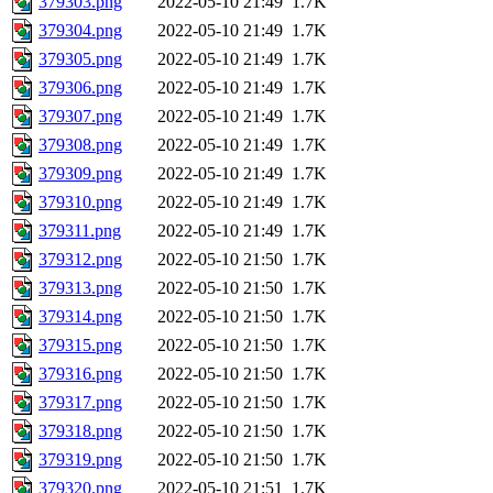
379303.png
2022-05-10 21:49
1.7K
379304.png
2022-05-10 21:49
1.7K
379305.png
2022-05-10 21:49
1.7K
379306.png
2022-05-10 21:49
1.7K
379307.png
2022-05-10 21:49
1.7K
379308.png
2022-05-10 21:49
1.7K
379309.png
2022-05-10 21:49
1.7K
379310.png
2022-05-10 21:49
1.7K
379311.png
2022-05-10 21:49
1.7K
379312.png
2022-05-10 21:50
1.7K
379313.png
2022-05-10 21:50
1.7K
379314.png
2022-05-10 21:50
1.7K
379315.png
2022-05-10 21:50
1.7K
379316.png
2022-05-10 21:50
1.7K
379317.png
2022-05-10 21:50
1.7K
379318.png
2022-05-10 21:50
1.7K
379319.png
2022-05-10 21:50
1.7K
379320.png
2022-05-10 21:51
1.7K