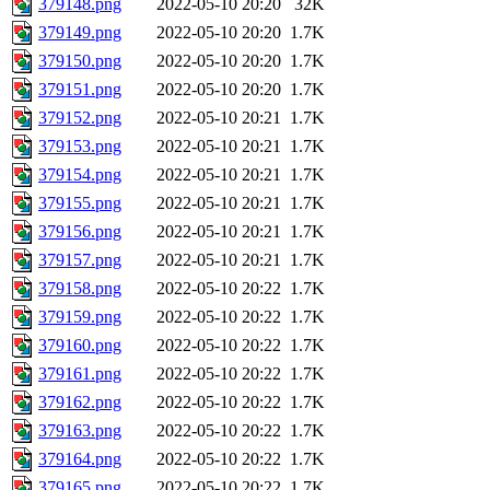
379148.png
2022-05-10 20:20
32K
379149.png
2022-05-10 20:20
1.7K
379150.png
2022-05-10 20:20
1.7K
379151.png
2022-05-10 20:20
1.7K
379152.png
2022-05-10 20:21
1.7K
379153.png
2022-05-10 20:21
1.7K
379154.png
2022-05-10 20:21
1.7K
379155.png
2022-05-10 20:21
1.7K
379156.png
2022-05-10 20:21
1.7K
379157.png
2022-05-10 20:21
1.7K
379158.png
2022-05-10 20:22
1.7K
379159.png
2022-05-10 20:22
1.7K
379160.png
2022-05-10 20:22
1.7K
379161.png
2022-05-10 20:22
1.7K
379162.png
2022-05-10 20:22
1.7K
379163.png
2022-05-10 20:22
1.7K
379164.png
2022-05-10 20:22
1.7K
379165.png
2022-05-10 20:22
1.7K