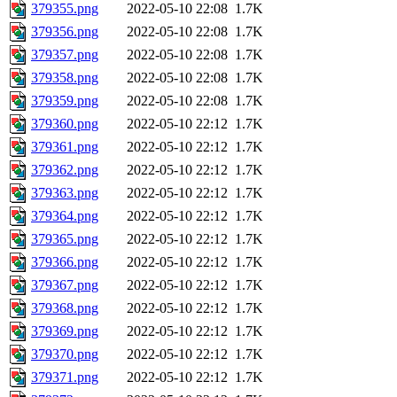
379355.png
2022-05-10 22:08
1.7K
379356.png
2022-05-10 22:08
1.7K
379357.png
2022-05-10 22:08
1.7K
379358.png
2022-05-10 22:08
1.7K
379359.png
2022-05-10 22:08
1.7K
379360.png
2022-05-10 22:12
1.7K
379361.png
2022-05-10 22:12
1.7K
379362.png
2022-05-10 22:12
1.7K
379363.png
2022-05-10 22:12
1.7K
379364.png
2022-05-10 22:12
1.7K
379365.png
2022-05-10 22:12
1.7K
379366.png
2022-05-10 22:12
1.7K
379367.png
2022-05-10 22:12
1.7K
379368.png
2022-05-10 22:12
1.7K
379369.png
2022-05-10 22:12
1.7K
379370.png
2022-05-10 22:12
1.7K
379371.png
2022-05-10 22:12
1.7K