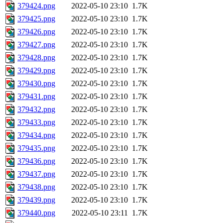
379424.png
2022-05-10 23:10
1.7K
379425.png
2022-05-10 23:10
1.7K
379426.png
2022-05-10 23:10
1.7K
379427.png
2022-05-10 23:10
1.7K
379428.png
2022-05-10 23:10
1.7K
379429.png
2022-05-10 23:10
1.7K
379430.png
2022-05-10 23:10
1.7K
379431.png
2022-05-10 23:10
1.7K
379432.png
2022-05-10 23:10
1.7K
379433.png
2022-05-10 23:10
1.7K
379434.png
2022-05-10 23:10
1.7K
379435.png
2022-05-10 23:10
1.7K
379436.png
2022-05-10 23:10
1.7K
379437.png
2022-05-10 23:10
1.7K
379438.png
2022-05-10 23:10
1.7K
379439.png
2022-05-10 23:10
1.7K
379440.png
2022-05-10 23:11
1.7K