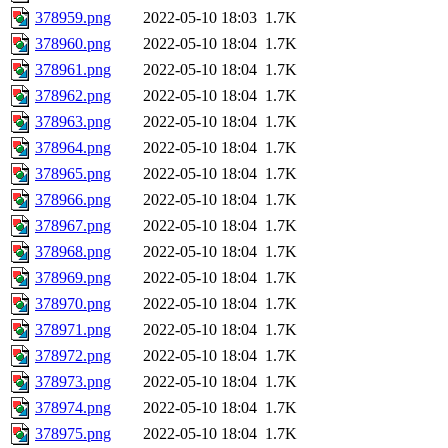
378959.png
2022-05-10 18:03
1.7K
378960.png
2022-05-10 18:04
1.7K
378961.png
2022-05-10 18:04
1.7K
378962.png
2022-05-10 18:04
1.7K
378963.png
2022-05-10 18:04
1.7K
378964.png
2022-05-10 18:04
1.7K
378965.png
2022-05-10 18:04
1.7K
378966.png
2022-05-10 18:04
1.7K
378967.png
2022-05-10 18:04
1.7K
378968.png
2022-05-10 18:04
1.7K
378969.png
2022-05-10 18:04
1.7K
378970.png
2022-05-10 18:04
1.7K
378971.png
2022-05-10 18:04
1.7K
378972.png
2022-05-10 18:04
1.7K
378973.png
2022-05-10 18:04
1.7K
378974.png
2022-05-10 18:04
1.7K
378975.png
2022-05-10 18:04
1.7K