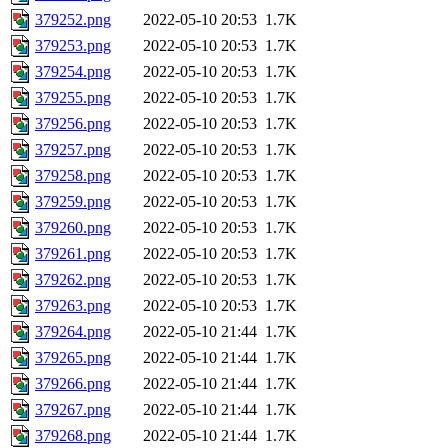
379252.png
2022-05-10 20:53
1.7K
379253.png
2022-05-10 20:53
1.7K
379254.png
2022-05-10 20:53
1.7K
379255.png
2022-05-10 20:53
1.7K
379256.png
2022-05-10 20:53
1.7K
379257.png
2022-05-10 20:53
1.7K
379258.png
2022-05-10 20:53
1.7K
379259.png
2022-05-10 20:53
1.7K
379260.png
2022-05-10 20:53
1.7K
379261.png
2022-05-10 20:53
1.7K
379262.png
2022-05-10 20:53
1.7K
379263.png
2022-05-10 20:53
1.7K
379264.png
2022-05-10 21:44
1.7K
379265.png
2022-05-10 21:44
1.7K
379266.png
2022-05-10 21:44
1.7K
379267.png
2022-05-10 21:44
1.7K
379268.png
2022-05-10 21:44
1.7K