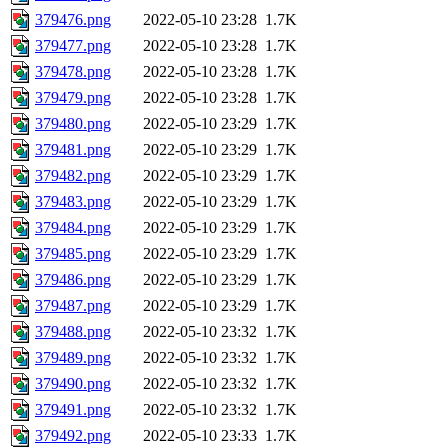
379476.png
2022-05-10 23:28
1.7K
379477.png
2022-05-10 23:28
1.7K
379478.png
2022-05-10 23:28
1.7K
379479.png
2022-05-10 23:28
1.7K
379480.png
2022-05-10 23:29
1.7K
379481.png
2022-05-10 23:29
1.7K
379482.png
2022-05-10 23:29
1.7K
379483.png
2022-05-10 23:29
1.7K
379484.png
2022-05-10 23:29
1.7K
379485.png
2022-05-10 23:29
1.7K
379486.png
2022-05-10 23:29
1.7K
379487.png
2022-05-10 23:29
1.7K
379488.png
2022-05-10 23:32
1.7K
379489.png
2022-05-10 23:32
1.7K
379490.png
2022-05-10 23:32
1.7K
379491.png
2022-05-10 23:32
1.7K
379492.png
2022-05-10 23:33
1.7K