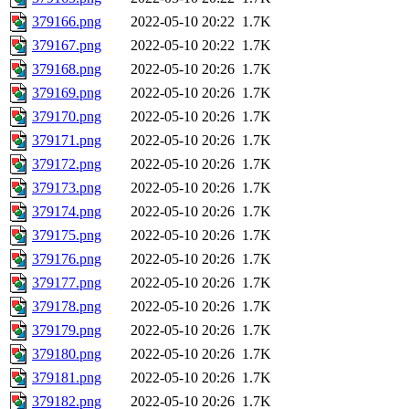
379166.png
2022-05-10 20:22
1.7K
379167.png
2022-05-10 20:22
1.7K
379168.png
2022-05-10 20:26
1.7K
379169.png
2022-05-10 20:26
1.7K
379170.png
2022-05-10 20:26
1.7K
379171.png
2022-05-10 20:26
1.7K
379172.png
2022-05-10 20:26
1.7K
379173.png
2022-05-10 20:26
1.7K
379174.png
2022-05-10 20:26
1.7K
379175.png
2022-05-10 20:26
1.7K
379176.png
2022-05-10 20:26
1.7K
379177.png
2022-05-10 20:26
1.7K
379178.png
2022-05-10 20:26
1.7K
379179.png
2022-05-10 20:26
1.7K
379180.png
2022-05-10 20:26
1.7K
379181.png
2022-05-10 20:26
1.7K
379182.png
2022-05-10 20:26
1.7K