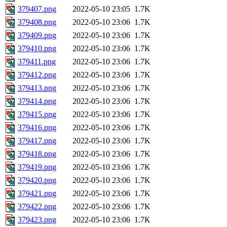
379407.png
2022-05-10 23:05
1.7K
379408.png
2022-05-10 23:06
1.7K
379409.png
2022-05-10 23:06
1.7K
379410.png
2022-05-10 23:06
1.7K
379411.png
2022-05-10 23:06
1.7K
379412.png
2022-05-10 23:06
1.7K
379413.png
2022-05-10 23:06
1.7K
379414.png
2022-05-10 23:06
1.7K
379415.png
2022-05-10 23:06
1.7K
379416.png
2022-05-10 23:06
1.7K
379417.png
2022-05-10 23:06
1.7K
379418.png
2022-05-10 23:06
1.7K
379419.png
2022-05-10 23:06
1.7K
379420.png
2022-05-10 23:06
1.7K
379421.png
2022-05-10 23:06
1.7K
379422.png
2022-05-10 23:06
1.7K
379423.png
2022-05-10 23:06
1.7K