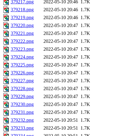
379217.png
2022-05-10 20:46
1.7K
379218.png
2022-05-10 20:46
1.7K
379219.png
2022-05-10 20:46
1.7K
379220.png
2022-05-10 20:47
1.7K
379221.png
2022-05-10 20:47
1.7K
379222.png
2022-05-10 20:47
1.7K
379223.png
2022-05-10 20:47
1.7K
379224.png
2022-05-10 20:47
1.7K
379225.png
2022-05-10 20:47
1.7K
379226.png
2022-05-10 20:47
1.7K
379227.png
2022-05-10 20:47
1.7K
379228.png
2022-05-10 20:47
1.7K
379229.png
2022-05-10 20:47
1.7K
379230.png
2022-05-10 20:47
1.7K
379231.png
2022-05-10 20:47
1.7K
379232.png
2022-05-10 20:51
1.7K
379233.png
2022-05-10 20:51
1.7K
379234.png
2022-05-10 20:51
1.7K