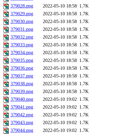
379028.png
2022-05-10 18:58
1.7K
379029.png
2022-05-10 18:58
1.7K
379030.png
2022-05-10 18:58
1.7K
379031.png
2022-05-10 18:58
1.7K
379032.png
2022-05-10 18:58
1.7K
379033.png
2022-05-10 18:58
1.7K
379034.png
2022-05-10 18:58
1.7K
379035.png
2022-05-10 18:58
1.7K
379036.png
2022-05-10 18:58
1.7K
379037.png
2022-05-10 18:58
1.7K
379038.png
2022-05-10 18:58
1.7K
379039.png
2022-05-10 18:58
1.7K
379040.png
2022-05-10 19:02
1.7K
379041.png
2022-05-10 19:02
1.7K
379042.png
2022-05-10 19:02
1.7K
379043.png
2022-05-10 19:02
1.7K
379044.png
2022-05-10 19:02
1.7K