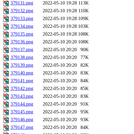
379131.png
2022-05-10 19:28
113K
379132.png
2022-05-10 19:28
110K
379133.png
2022-05-10 19:28
109K
379134.png
2022-05-10 19:28
103K
379135.png
2022-05-10 19:28
108K
379136.png
2022-05-10 20:20
108K
379137.png
2022-05-10 20:20
90K
379138.png
2022-05-10 20:20
77K
379139.png
2022-05-10 20:20
82K
379140.png
2022-05-10 20:20
83K
379141.png
2022-05-10 20:20
84K
379142.png
2022-05-10 20:20
85K
379143.png
2022-05-10 20:20
83K
379144.png
2022-05-10 20:20
91K
379145.png
2022-05-10 20:20
95K
379146.png
2022-05-10 20:20
93K
379147.png
2022-05-10 20:20
84K