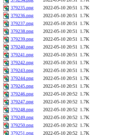
379235.png
2022-05-10 20:51
1.7K
379236.png
2022-05-10 20:51
1.7K
379237.png
2022-05-10 20:51
1.7K
379238.png
2022-05-10 20:51
1.7K
379239.png
2022-05-10 20:51
1.7K
379240.png
2022-05-10 20:51
1.7K
379241.png
2022-05-10 20:51
1.7K
379242.png
2022-05-10 20:51
1.7K
379243.png
2022-05-10 20:51
1.7K
379244.png
2022-05-10 20:51
1.7K
379245.png
2022-05-10 20:51
1.7K
379246.png
2022-05-10 20:52
1.7K
379247.png
2022-05-10 20:52
1.7K
379248.png
2022-05-10 20:52
1.7K
379249.png
2022-05-10 20:52
1.7K
379250.png
2022-05-10 20:52
1.7K
379251.png
2022-05-10 20:52
1.7K