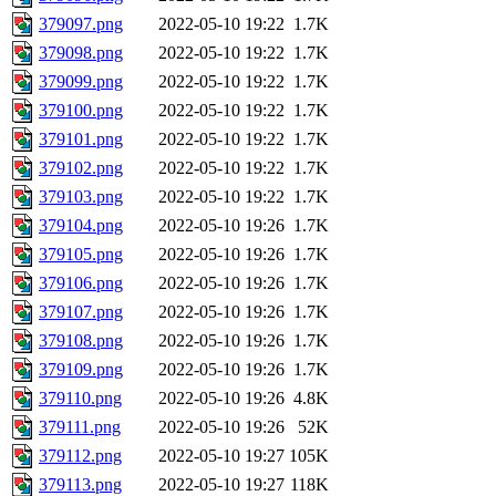
379097.png
2022-05-10 19:22
1.7K
379098.png
2022-05-10 19:22
1.7K
379099.png
2022-05-10 19:22
1.7K
379100.png
2022-05-10 19:22
1.7K
379101.png
2022-05-10 19:22
1.7K
379102.png
2022-05-10 19:22
1.7K
379103.png
2022-05-10 19:22
1.7K
379104.png
2022-05-10 19:26
1.7K
379105.png
2022-05-10 19:26
1.7K
379106.png
2022-05-10 19:26
1.7K
379107.png
2022-05-10 19:26
1.7K
379108.png
2022-05-10 19:26
1.7K
379109.png
2022-05-10 19:26
1.7K
379110.png
2022-05-10 19:26
4.8K
379111.png
2022-05-10 19:26
52K
379112.png
2022-05-10 19:27
105K
379113.png
2022-05-10 19:27
118K