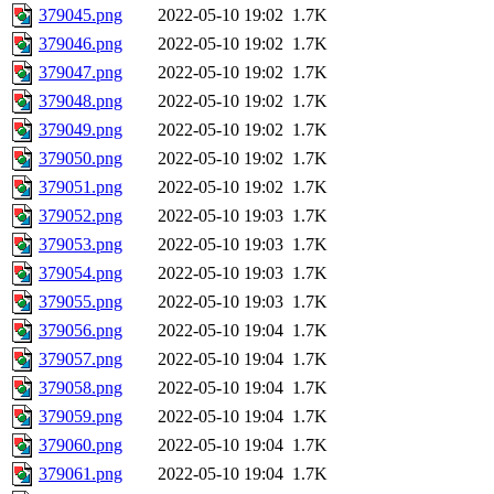
379045.png
2022-05-10 19:02
1.7K
379046.png
2022-05-10 19:02
1.7K
379047.png
2022-05-10 19:02
1.7K
379048.png
2022-05-10 19:02
1.7K
379049.png
2022-05-10 19:02
1.7K
379050.png
2022-05-10 19:02
1.7K
379051.png
2022-05-10 19:02
1.7K
379052.png
2022-05-10 19:03
1.7K
379053.png
2022-05-10 19:03
1.7K
379054.png
2022-05-10 19:03
1.7K
379055.png
2022-05-10 19:03
1.7K
379056.png
2022-05-10 19:04
1.7K
379057.png
2022-05-10 19:04
1.7K
379058.png
2022-05-10 19:04
1.7K
379059.png
2022-05-10 19:04
1.7K
379060.png
2022-05-10 19:04
1.7K
379061.png
2022-05-10 19:04
1.7K