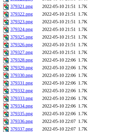
379321.png
2022-05-10 21:51
1.7K
379322.png
2022-05-10 21:51
1.7K
379323.png
2022-05-10 21:51
1.7K
379324.png
2022-05-10 21:51
1.7K
379325.png
2022-05-10 21:51
1.7K
379326.png
2022-05-10 21:51
1.7K
379327.png
2022-05-10 21:51
1.7K
379328.png
2022-05-10 22:06
1.7K
379329.png
2022-05-10 22:06
1.7K
379330.png
2022-05-10 22:06
1.7K
379331.png
2022-05-10 22:06
1.7K
379332.png
2022-05-10 22:06
1.7K
379333.png
2022-05-10 22:06
1.7K
379334.png
2022-05-10 22:06
1.7K
379335.png
2022-05-10 22:06
1.7K
379336.png
2022-05-10 22:07
1.7K
379337.png
2022-05-10 22:07
1.7K