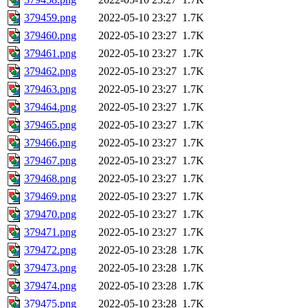
379459.png
2022-05-10 23:27
1.7K
379460.png
2022-05-10 23:27
1.7K
379461.png
2022-05-10 23:27
1.7K
379462.png
2022-05-10 23:27
1.7K
379463.png
2022-05-10 23:27
1.7K
379464.png
2022-05-10 23:27
1.7K
379465.png
2022-05-10 23:27
1.7K
379466.png
2022-05-10 23:27
1.7K
379467.png
2022-05-10 23:27
1.7K
379468.png
2022-05-10 23:27
1.7K
379469.png
2022-05-10 23:27
1.7K
379470.png
2022-05-10 23:27
1.7K
379471.png
2022-05-10 23:27
1.7K
379472.png
2022-05-10 23:28
1.7K
379473.png
2022-05-10 23:28
1.7K
379474.png
2022-05-10 23:28
1.7K
379475.png
2022-05-10 23:28
1.7K