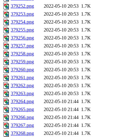
379252.png
2022-05-10 20:53
1.7K
379253.png
2022-05-10 20:53
1.7K
379254.png
2022-05-10 20:53
1.7K
379255.png
2022-05-10 20:53
1.7K
379256.png
2022-05-10 20:53
1.7K
379257.png
2022-05-10 20:53
1.7K
379258.png
2022-05-10 20:53
1.7K
379259.png
2022-05-10 20:53
1.7K
379260.png
2022-05-10 20:53
1.7K
379261.png
2022-05-10 20:53
1.7K
379262.png
2022-05-10 20:53
1.7K
379263.png
2022-05-10 20:53
1.7K
379264.png
2022-05-10 21:44
1.7K
379265.png
2022-05-10 21:44
1.7K
379266.png
2022-05-10 21:44
1.7K
379267.png
2022-05-10 21:44
1.7K
379268.png
2022-05-10 21:44
1.7K