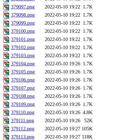
379097.png
2022-05-10 19:22
1.7K
379098.png
2022-05-10 19:22
1.7K
379099.png
2022-05-10 19:22
1.7K
379100.png
2022-05-10 19:22
1.7K
379101.png
2022-05-10 19:22
1.7K
379102.png
2022-05-10 19:22
1.7K
379103.png
2022-05-10 19:22
1.7K
379104.png
2022-05-10 19:26
1.7K
379105.png
2022-05-10 19:26
1.7K
379106.png
2022-05-10 19:26
1.7K
379107.png
2022-05-10 19:26
1.7K
379108.png
2022-05-10 19:26
1.7K
379109.png
2022-05-10 19:26
1.7K
379110.png
2022-05-10 19:26
4.8K
379111.png
2022-05-10 19:26
52K
379112.png
2022-05-10 19:27
105K
379113.png
2022-05-10 19:27
118K