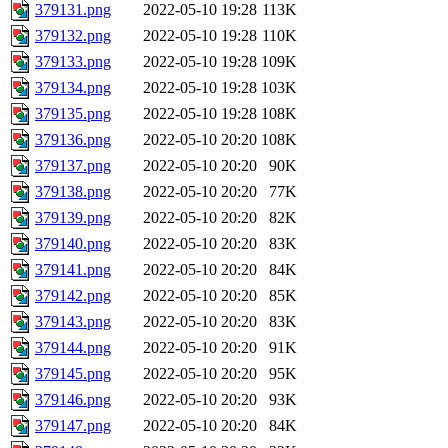
379131.png
2022-05-10 19:28
113K
379132.png
2022-05-10 19:28
110K
379133.png
2022-05-10 19:28
109K
379134.png
2022-05-10 19:28
103K
379135.png
2022-05-10 19:28
108K
379136.png
2022-05-10 20:20
108K
379137.png
2022-05-10 20:20
90K
379138.png
2022-05-10 20:20
77K
379139.png
2022-05-10 20:20
82K
379140.png
2022-05-10 20:20
83K
379141.png
2022-05-10 20:20
84K
379142.png
2022-05-10 20:20
85K
379143.png
2022-05-10 20:20
83K
379144.png
2022-05-10 20:20
91K
379145.png
2022-05-10 20:20
95K
379146.png
2022-05-10 20:20
93K
379147.png
2022-05-10 20:20
84K