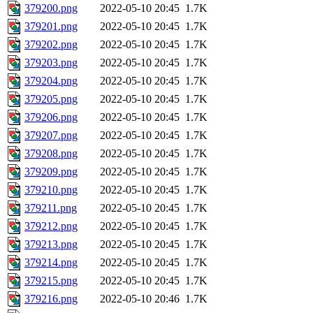
379200.png
2022-05-10 20:45
1.7K
379201.png
2022-05-10 20:45
1.7K
379202.png
2022-05-10 20:45
1.7K
379203.png
2022-05-10 20:45
1.7K
379204.png
2022-05-10 20:45
1.7K
379205.png
2022-05-10 20:45
1.7K
379206.png
2022-05-10 20:45
1.7K
379207.png
2022-05-10 20:45
1.7K
379208.png
2022-05-10 20:45
1.7K
379209.png
2022-05-10 20:45
1.7K
379210.png
2022-05-10 20:45
1.7K
379211.png
2022-05-10 20:45
1.7K
379212.png
2022-05-10 20:45
1.7K
379213.png
2022-05-10 20:45
1.7K
379214.png
2022-05-10 20:45
1.7K
379215.png
2022-05-10 20:45
1.7K
379216.png
2022-05-10 20:46
1.7K