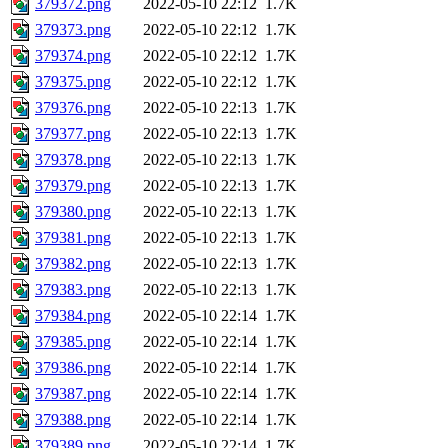
379372.png
2022-05-10 22:12
1.7K
379373.png
2022-05-10 22:12
1.7K
379374.png
2022-05-10 22:12
1.7K
379375.png
2022-05-10 22:12
1.7K
379376.png
2022-05-10 22:13
1.7K
379377.png
2022-05-10 22:13
1.7K
379378.png
2022-05-10 22:13
1.7K
379379.png
2022-05-10 22:13
1.7K
379380.png
2022-05-10 22:13
1.7K
379381.png
2022-05-10 22:13
1.7K
379382.png
2022-05-10 22:13
1.7K
379383.png
2022-05-10 22:13
1.7K
379384.png
2022-05-10 22:14
1.7K
379385.png
2022-05-10 22:14
1.7K
379386.png
2022-05-10 22:14
1.7K
379387.png
2022-05-10 22:14
1.7K
379388.png
2022-05-10 22:14
1.7K
379389.png
2022-05-10 22:14
1.7K