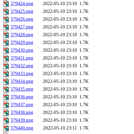
379424.png
2022-05-10 23:10
1.7K
379425.png
2022-05-10 23:10
1.7K
379426.png
2022-05-10 23:10
1.7K
379427.png
2022-05-10 23:10
1.7K
379428.png
2022-05-10 23:10
1.7K
379429.png
2022-05-10 23:10
1.7K
379430.png
2022-05-10 23:10
1.7K
379431.png
2022-05-10 23:10
1.7K
379432.png
2022-05-10 23:10
1.7K
379433.png
2022-05-10 23:10
1.7K
379434.png
2022-05-10 23:10
1.7K
379435.png
2022-05-10 23:10
1.7K
379436.png
2022-05-10 23:10
1.7K
379437.png
2022-05-10 23:10
1.7K
379438.png
2022-05-10 23:10
1.7K
379439.png
2022-05-10 23:10
1.7K
379440.png
2022-05-10 23:11
1.7K