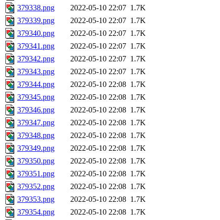
379338.png
2022-05-10 22:07
1.7K
379339.png
2022-05-10 22:07
1.7K
379340.png
2022-05-10 22:07
1.7K
379341.png
2022-05-10 22:07
1.7K
379342.png
2022-05-10 22:07
1.7K
379343.png
2022-05-10 22:07
1.7K
379344.png
2022-05-10 22:08
1.7K
379345.png
2022-05-10 22:08
1.7K
379346.png
2022-05-10 22:08
1.7K
379347.png
2022-05-10 22:08
1.7K
379348.png
2022-05-10 22:08
1.7K
379349.png
2022-05-10 22:08
1.7K
379350.png
2022-05-10 22:08
1.7K
379351.png
2022-05-10 22:08
1.7K
379352.png
2022-05-10 22:08
1.7K
379353.png
2022-05-10 22:08
1.7K
379354.png
2022-05-10 22:08
1.7K