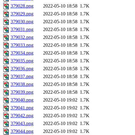
379028.png
2022-05-10 18:58
1.7K
379029.png
2022-05-10 18:58
1.7K
379030.png
2022-05-10 18:58
1.7K
379031.png
2022-05-10 18:58
1.7K
379032.png
2022-05-10 18:58
1.7K
379033.png
2022-05-10 18:58
1.7K
379034.png
2022-05-10 18:58
1.7K
379035.png
2022-05-10 18:58
1.7K
379036.png
2022-05-10 18:58
1.7K
379037.png
2022-05-10 18:58
1.7K
379038.png
2022-05-10 18:58
1.7K
379039.png
2022-05-10 18:58
1.7K
379040.png
2022-05-10 19:02
1.7K
379041.png
2022-05-10 19:02
1.7K
379042.png
2022-05-10 19:02
1.7K
379043.png
2022-05-10 19:02
1.7K
379044.png
2022-05-10 19:02
1.7K