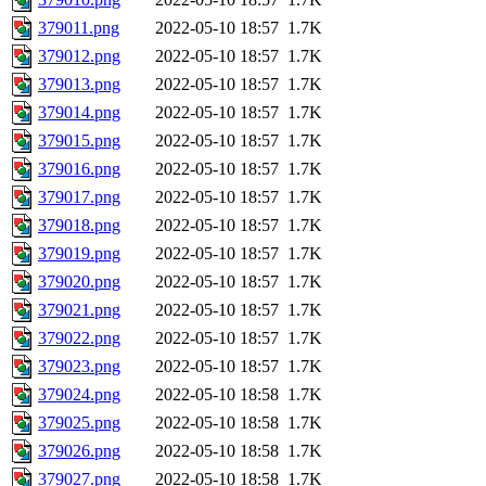
379011.png
2022-05-10 18:57
1.7K
379012.png
2022-05-10 18:57
1.7K
379013.png
2022-05-10 18:57
1.7K
379014.png
2022-05-10 18:57
1.7K
379015.png
2022-05-10 18:57
1.7K
379016.png
2022-05-10 18:57
1.7K
379017.png
2022-05-10 18:57
1.7K
379018.png
2022-05-10 18:57
1.7K
379019.png
2022-05-10 18:57
1.7K
379020.png
2022-05-10 18:57
1.7K
379021.png
2022-05-10 18:57
1.7K
379022.png
2022-05-10 18:57
1.7K
379023.png
2022-05-10 18:57
1.7K
379024.png
2022-05-10 18:58
1.7K
379025.png
2022-05-10 18:58
1.7K
379026.png
2022-05-10 18:58
1.7K
379027.png
2022-05-10 18:58
1.7K