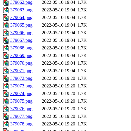
379062.png
2022-05-10 19:04
1.7K
379063.png
2022-05-10 19:04
1.7K
379064.png
2022-05-10 19:04
1.7K
379065.png
2022-05-10 19:04
1.7K
379066.png
2022-05-10 19:04
1.7K
379067.png
2022-05-10 19:04
1.7K
379068.png
2022-05-10 19:04
1.7K
379069.png
2022-05-10 19:04
1.7K
379070.png
2022-05-10 19:04
1.7K
379071.png
2022-05-10 19:04
1.7K
379072.png
2022-05-10 19:20
1.7K
379073.png
2022-05-10 19:20
1.7K
379074.png
2022-05-10 19:20
1.7K
379075.png
2022-05-10 19:20
1.7K
379076.png
2022-05-10 19:20
1.7K
379077.png
2022-05-10 19:20
1.7K
379078.png
2022-05-10 19:20
1.7K