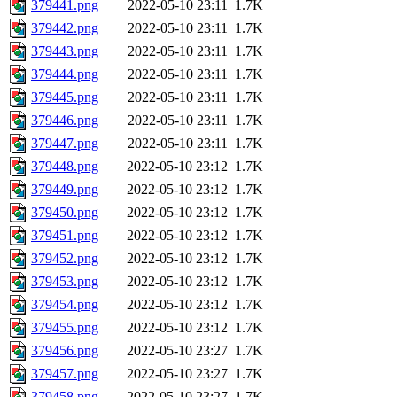
379441.png
2022-05-10 23:11
1.7K
379442.png
2022-05-10 23:11
1.7K
379443.png
2022-05-10 23:11
1.7K
379444.png
2022-05-10 23:11
1.7K
379445.png
2022-05-10 23:11
1.7K
379446.png
2022-05-10 23:11
1.7K
379447.png
2022-05-10 23:11
1.7K
379448.png
2022-05-10 23:12
1.7K
379449.png
2022-05-10 23:12
1.7K
379450.png
2022-05-10 23:12
1.7K
379451.png
2022-05-10 23:12
1.7K
379452.png
2022-05-10 23:12
1.7K
379453.png
2022-05-10 23:12
1.7K
379454.png
2022-05-10 23:12
1.7K
379455.png
2022-05-10 23:12
1.7K
379456.png
2022-05-10 23:27
1.7K
379457.png
2022-05-10 23:27
1.7K
379458.png
2022-05-10 23:27
1.7K