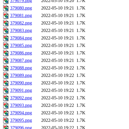
379079.png
2022-05-10 19:20
1.7K
379080.png
2022-05-10 19:21
1.7K
379081.png
2022-05-10 19:21
1.7K
379082.png
2022-05-10 19:21
1.7K
379083.png
2022-05-10 19:21
1.7K
379084.png
2022-05-10 19:21
1.7K
379085.png
2022-05-10 19:21
1.7K
379086.png
2022-05-10 19:21
1.7K
379087.png
2022-05-10 19:21
1.7K
379088.png
2022-05-10 19:22
1.7K
379089.png
2022-05-10 19:22
1.7K
379090.png
2022-05-10 19:22
1.7K
379091.png
2022-05-10 19:22
1.7K
379092.png
2022-05-10 19:22
1.7K
379093.png
2022-05-10 19:22
1.7K
379094.png
2022-05-10 19:22
1.7K
379095.png
2022-05-10 19:22
1.7K
379096.png
2022-05-10 19:22
1.7K