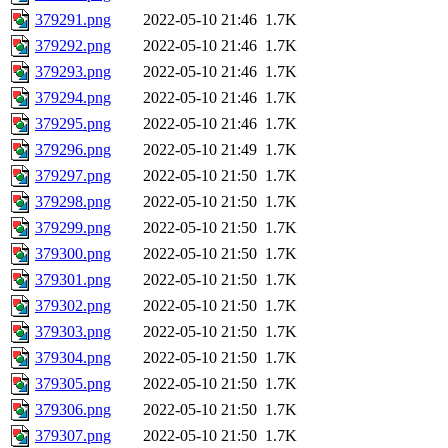
379291.png
2022-05-10 21:46
1.7K
379292.png
2022-05-10 21:46
1.7K
379293.png
2022-05-10 21:46
1.7K
379294.png
2022-05-10 21:46
1.7K
379295.png
2022-05-10 21:46
1.7K
379296.png
2022-05-10 21:49
1.7K
379297.png
2022-05-10 21:50
1.7K
379298.png
2022-05-10 21:50
1.7K
379299.png
2022-05-10 21:50
1.7K
379300.png
2022-05-10 21:50
1.7K
379301.png
2022-05-10 21:50
1.7K
379302.png
2022-05-10 21:50
1.7K
379303.png
2022-05-10 21:50
1.7K
379304.png
2022-05-10 21:50
1.7K
379305.png
2022-05-10 21:50
1.7K
379306.png
2022-05-10 21:50
1.7K
379307.png
2022-05-10 21:50
1.7K