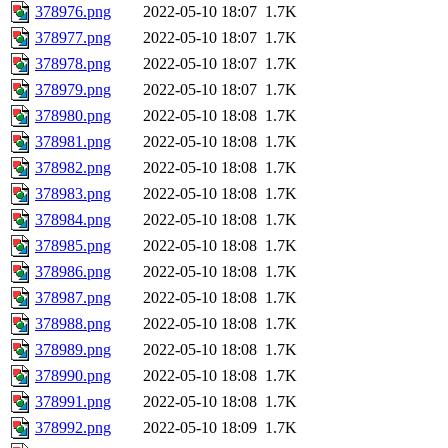
378976.png
2022-05-10 18:07
1.7K
378977.png
2022-05-10 18:07
1.7K
378978.png
2022-05-10 18:07
1.7K
378979.png
2022-05-10 18:07
1.7K
378980.png
2022-05-10 18:08
1.7K
378981.png
2022-05-10 18:08
1.7K
378982.png
2022-05-10 18:08
1.7K
378983.png
2022-05-10 18:08
1.7K
378984.png
2022-05-10 18:08
1.7K
378985.png
2022-05-10 18:08
1.7K
378986.png
2022-05-10 18:08
1.7K
378987.png
2022-05-10 18:08
1.7K
378988.png
2022-05-10 18:08
1.7K
378989.png
2022-05-10 18:08
1.7K
378990.png
2022-05-10 18:08
1.7K
378991.png
2022-05-10 18:08
1.7K
378992.png
2022-05-10 18:09
1.7K