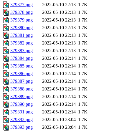
379377.png
2022-05-10 22:13
1.7K
379378.png
2022-05-10 22:13
1.7K
379379.png
2022-05-10 22:13
1.7K
379380.png
2022-05-10 22:13
1.7K
379381.png
2022-05-10 22:13
1.7K
379382.png
2022-05-10 22:13
1.7K
379383.png
2022-05-10 22:13
1.7K
379384.png
2022-05-10 22:14
1.7K
379385.png
2022-05-10 22:14
1.7K
379386.png
2022-05-10 22:14
1.7K
379387.png
2022-05-10 22:14
1.7K
379388.png
2022-05-10 22:14
1.7K
379389.png
2022-05-10 22:14
1.7K
379390.png
2022-05-10 22:14
1.7K
379391.png
2022-05-10 22:14
1.7K
379392.png
2022-05-10 23:04
1.7K
379393.png
2022-05-10 23:04
1.7K