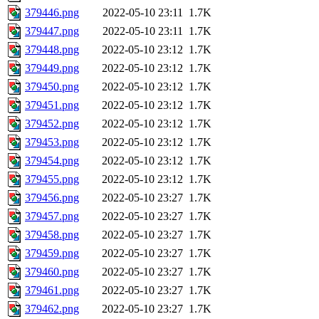
379446.png
2022-05-10 23:11
1.7K
379447.png
2022-05-10 23:11
1.7K
379448.png
2022-05-10 23:12
1.7K
379449.png
2022-05-10 23:12
1.7K
379450.png
2022-05-10 23:12
1.7K
379451.png
2022-05-10 23:12
1.7K
379452.png
2022-05-10 23:12
1.7K
379453.png
2022-05-10 23:12
1.7K
379454.png
2022-05-10 23:12
1.7K
379455.png
2022-05-10 23:12
1.7K
379456.png
2022-05-10 23:27
1.7K
379457.png
2022-05-10 23:27
1.7K
379458.png
2022-05-10 23:27
1.7K
379459.png
2022-05-10 23:27
1.7K
379460.png
2022-05-10 23:27
1.7K
379461.png
2022-05-10 23:27
1.7K
379462.png
2022-05-10 23:27
1.7K