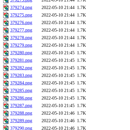
379274.png
2022-05-10 21:44
1.7K
379275.png
2022-05-10 21:44
1.7K
379276.png
2022-05-10 21:44
1.7K
379277.png
2022-05-10 21:44
1.7K
379278.png
2022-05-10 21:44
1.7K
379279.png
2022-05-10 21:44
1.7K
379280.png
2022-05-10 21:45
1.7K
379281.png
2022-05-10 21:45
1.7K
379282.png
2022-05-10 21:45
1.7K
379283.png
2022-05-10 21:45
1.7K
379284.png
2022-05-10 21:45
1.7K
379285.png
2022-05-10 21:45
1.7K
379286.png
2022-05-10 21:45
1.7K
379287.png
2022-05-10 21:45
1.7K
379288.png
2022-05-10 21:46
1.7K
379289.png
2022-05-10 21:46
1.7K
379290.png
2022-05-10 21:46
1.7K