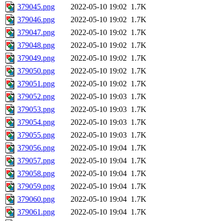
379045.png
2022-05-10 19:02
1.7K
379046.png
2022-05-10 19:02
1.7K
379047.png
2022-05-10 19:02
1.7K
379048.png
2022-05-10 19:02
1.7K
379049.png
2022-05-10 19:02
1.7K
379050.png
2022-05-10 19:02
1.7K
379051.png
2022-05-10 19:02
1.7K
379052.png
2022-05-10 19:03
1.7K
379053.png
2022-05-10 19:03
1.7K
379054.png
2022-05-10 19:03
1.7K
379055.png
2022-05-10 19:03
1.7K
379056.png
2022-05-10 19:04
1.7K
379057.png
2022-05-10 19:04
1.7K
379058.png
2022-05-10 19:04
1.7K
379059.png
2022-05-10 19:04
1.7K
379060.png
2022-05-10 19:04
1.7K
379061.png
2022-05-10 19:04
1.7K