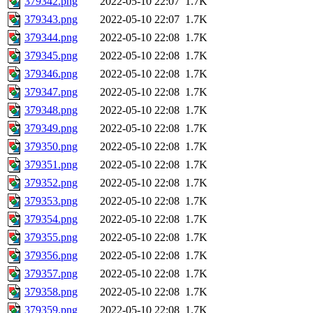
379342.png
2022-05-10 22:07
1.7K
379343.png
2022-05-10 22:07
1.7K
379344.png
2022-05-10 22:08
1.7K
379345.png
2022-05-10 22:08
1.7K
379346.png
2022-05-10 22:08
1.7K
379347.png
2022-05-10 22:08
1.7K
379348.png
2022-05-10 22:08
1.7K
379349.png
2022-05-10 22:08
1.7K
379350.png
2022-05-10 22:08
1.7K
379351.png
2022-05-10 22:08
1.7K
379352.png
2022-05-10 22:08
1.7K
379353.png
2022-05-10 22:08
1.7K
379354.png
2022-05-10 22:08
1.7K
379355.png
2022-05-10 22:08
1.7K
379356.png
2022-05-10 22:08
1.7K
379357.png
2022-05-10 22:08
1.7K
379358.png
2022-05-10 22:08
1.7K
379359.png
2022-05-10 22:08
1.7K