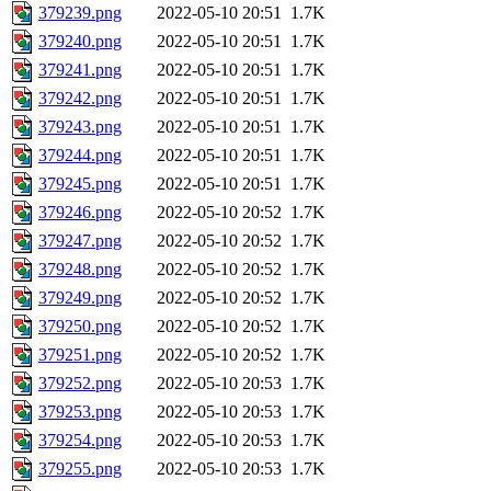
379239.png
2022-05-10 20:51
1.7K
379240.png
2022-05-10 20:51
1.7K
379241.png
2022-05-10 20:51
1.7K
379242.png
2022-05-10 20:51
1.7K
379243.png
2022-05-10 20:51
1.7K
379244.png
2022-05-10 20:51
1.7K
379245.png
2022-05-10 20:51
1.7K
379246.png
2022-05-10 20:52
1.7K
379247.png
2022-05-10 20:52
1.7K
379248.png
2022-05-10 20:52
1.7K
379249.png
2022-05-10 20:52
1.7K
379250.png
2022-05-10 20:52
1.7K
379251.png
2022-05-10 20:52
1.7K
379252.png
2022-05-10 20:53
1.7K
379253.png
2022-05-10 20:53
1.7K
379254.png
2022-05-10 20:53
1.7K
379255.png
2022-05-10 20:53
1.7K