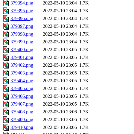
379394.png
2022-05-10 23:04
1.7K
379395.png
2022-05-10 23:04
1.7K
379396.png
2022-05-10 23:04
1.7K
379397.png
2022-05-10 23:04
1.7K
379398.png
2022-05-10 23:04
1.7K
379399.png
2022-05-10 23:04
1.7K
379400.png
2022-05-10 23:05
1.7K
379401.png
2022-05-10 23:05
1.7K
379402.png
2022-05-10 23:05
1.7K
379403.png
2022-05-10 23:05
1.7K
379404.png
2022-05-10 23:05
1.7K
379405.png
2022-05-10 23:05
1.7K
379406.png
2022-05-10 23:05
1.7K
379407.png
2022-05-10 23:05
1.7K
379408.png
2022-05-10 23:06
1.7K
379409.png
2022-05-10 23:06
1.7K
379410.png
2022-05-10 23:06
1.7K