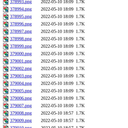
378993.png
2022-05-10 18:09
1.7K
378994.png
2022-05-10 18:09
1.7K
378995.png
2022-05-10 18:09
1.7K
378996.png
2022-05-10 18:09
1.7K
378997.png
2022-05-10 18:09
1.7K
378998.png
2022-05-10 18:09
1.7K
378999.png
2022-05-10 18:09
1.7K
379000.png
2022-05-10 18:09
1.7K
379001.png
2022-05-10 18:09
1.7K
379002.png
2022-05-10 18:09
1.7K
379003.png
2022-05-10 18:09
1.7K
379004.png
2022-05-10 18:09
1.7K
379005.png
2022-05-10 18:09
1.7K
379006.png
2022-05-10 18:09
1.7K
379007.png
2022-05-10 18:09
1.7K
379008.png
2022-05-10 18:57
1.7K
379009.png
2022-05-10 18:57
1.7K
379010.png
2022-05-10 18:57
1.7K