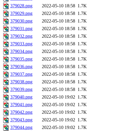
379028.png
2022-05-10 18:58
1.7K
379029.png
2022-05-10 18:58
1.7K
379030.png
2022-05-10 18:58
1.7K
379031.png
2022-05-10 18:58
1.7K
379032.png
2022-05-10 18:58
1.7K
379033.png
2022-05-10 18:58
1.7K
379034.png
2022-05-10 18:58
1.7K
379035.png
2022-05-10 18:58
1.7K
379036.png
2022-05-10 18:58
1.7K
379037.png
2022-05-10 18:58
1.7K
379038.png
2022-05-10 18:58
1.7K
379039.png
2022-05-10 18:58
1.7K
379040.png
2022-05-10 19:02
1.7K
379041.png
2022-05-10 19:02
1.7K
379042.png
2022-05-10 19:02
1.7K
379043.png
2022-05-10 19:02
1.7K
379044.png
2022-05-10 19:02
1.7K