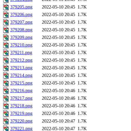
379205.png
2022-05-10 20:45
1.7K
379206.png
2022-05-10 20:45
1.7K
379207.png
2022-05-10 20:45
1.7K
379208.png
2022-05-10 20:45
1.7K
379209.png
2022-05-10 20:45
1.7K
379210.png
2022-05-10 20:45
1.7K
379211.png
2022-05-10 20:45
1.7K
379212.png
2022-05-10 20:45
1.7K
379213.png
2022-05-10 20:45
1.7K
379214.png
2022-05-10 20:45
1.7K
379215.png
2022-05-10 20:45
1.7K
379216.png
2022-05-10 20:46
1.7K
379217.png
2022-05-10 20:46
1.7K
379218.png
2022-05-10 20:46
1.7K
379219.png
2022-05-10 20:46
1.7K
379220.png
2022-05-10 20:47
1.7K
379221.png
2022-05-10 20:47
1.7K