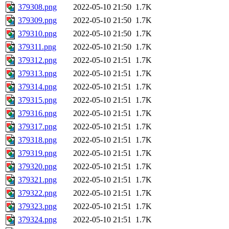
379308.png
2022-05-10 21:50
1.7K
379309.png
2022-05-10 21:50
1.7K
379310.png
2022-05-10 21:50
1.7K
379311.png
2022-05-10 21:50
1.7K
379312.png
2022-05-10 21:51
1.7K
379313.png
2022-05-10 21:51
1.7K
379314.png
2022-05-10 21:51
1.7K
379315.png
2022-05-10 21:51
1.7K
379316.png
2022-05-10 21:51
1.7K
379317.png
2022-05-10 21:51
1.7K
379318.png
2022-05-10 21:51
1.7K
379319.png
2022-05-10 21:51
1.7K
379320.png
2022-05-10 21:51
1.7K
379321.png
2022-05-10 21:51
1.7K
379322.png
2022-05-10 21:51
1.7K
379323.png
2022-05-10 21:51
1.7K
379324.png
2022-05-10 21:51
1.7K