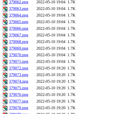
379062.png
2022-05-10 19:04
1.7K
379063.png
2022-05-10 19:04
1.7K
379064.png
2022-05-10 19:04
1.7K
379065.png
2022-05-10 19:04
1.7K
379066.png
2022-05-10 19:04
1.7K
379067.png
2022-05-10 19:04
1.7K
379068.png
2022-05-10 19:04
1.7K
379069.png
2022-05-10 19:04
1.7K
379070.png
2022-05-10 19:04
1.7K
379071.png
2022-05-10 19:04
1.7K
379072.png
2022-05-10 19:20
1.7K
379073.png
2022-05-10 19:20
1.7K
379074.png
2022-05-10 19:20
1.7K
379075.png
2022-05-10 19:20
1.7K
379076.png
2022-05-10 19:20
1.7K
379077.png
2022-05-10 19:20
1.7K
379078.png
2022-05-10 19:20
1.7K