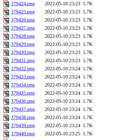
379424.png
2022-05-10 23:23
1.7K
379425.png
2022-05-10 23:23
1.7K
379426.png
2022-05-10 23:23
1.7K
379427.png
2022-05-10 23:23
1.7K
379428.png
2022-05-10 23:23
1.7K
379429.png
2022-05-10 23:23
1.7K
379430.png
2022-05-10 23:23
1.7K
379431.png
2022-05-10 23:23
1.7K
379432.png
2022-05-10 23:24
1.7K
379433.png
2022-05-10 23:24
1.7K
379434.png
2022-05-10 23:24
1.7K
379435.png
2022-05-10 23:24
1.7K
379436.png
2022-05-10 23:24
1.7K
379437.png
2022-05-10 23:24
1.7K
379438.png
2022-05-10 23:24
1.7K
379439.png
2022-05-10 23:24
1.7K
379440.png
2022-05-10 23:25
1.7K