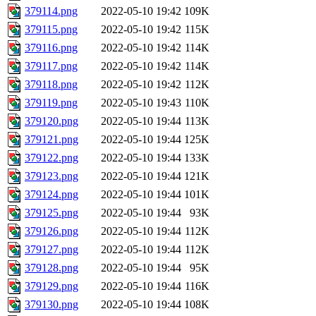
379114.png
2022-05-10 19:42
109K
379115.png
2022-05-10 19:42
115K
379116.png
2022-05-10 19:42
114K
379117.png
2022-05-10 19:42
114K
379118.png
2022-05-10 19:42
112K
379119.png
2022-05-10 19:43
110K
379120.png
2022-05-10 19:44
113K
379121.png
2022-05-10 19:44
125K
379122.png
2022-05-10 19:44
133K
379123.png
2022-05-10 19:44
121K
379124.png
2022-05-10 19:44
101K
379125.png
2022-05-10 19:44
93K
379126.png
2022-05-10 19:44
112K
379127.png
2022-05-10 19:44
112K
379128.png
2022-05-10 19:44
95K
379129.png
2022-05-10 19:44
116K
379130.png
2022-05-10 19:44
108K