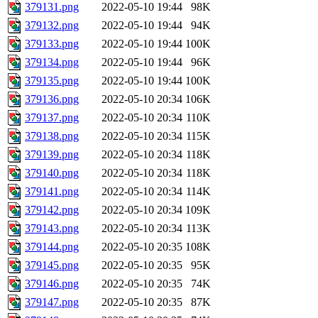
379131.png
2022-05-10 19:44
98K
379132.png
2022-05-10 19:44
94K
379133.png
2022-05-10 19:44
100K
379134.png
2022-05-10 19:44
96K
379135.png
2022-05-10 19:44
100K
379136.png
2022-05-10 20:34
106K
379137.png
2022-05-10 20:34
110K
379138.png
2022-05-10 20:34
115K
379139.png
2022-05-10 20:34
118K
379140.png
2022-05-10 20:34
118K
379141.png
2022-05-10 20:34
114K
379142.png
2022-05-10 20:34
109K
379143.png
2022-05-10 20:34
113K
379144.png
2022-05-10 20:35
108K
379145.png
2022-05-10 20:35
95K
379146.png
2022-05-10 20:35
74K
379147.png
2022-05-10 20:35
87K