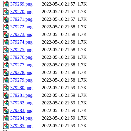
379269.png
2022-05-10 21:57
1.7K
379270.png
2022-05-10 21:57
1.7K
379271.png
2022-05-10 21:57
1.7K
379272.png
2022-05-10 21:58
1.7K
379273.png
2022-05-10 21:58
1.7K
379274.png
2022-05-10 21:58
1.7K
379275.png
2022-05-10 21:58
1.7K
379276.png
2022-05-10 21:58
1.7K
379277.png
2022-05-10 21:58
1.7K
379278.png
2022-05-10 21:58
1.7K
379279.png
2022-05-10 21:58
1.7K
379280.png
2022-05-10 21:59
1.7K
379281.png
2022-05-10 21:59
1.7K
379282.png
2022-05-10 21:59
1.7K
379283.png
2022-05-10 21:59
1.7K
379284.png
2022-05-10 21:59
1.7K
379285.png
2022-05-10 21:59
1.7K