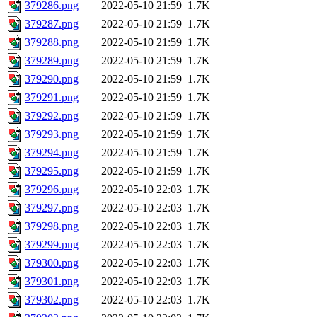
379286.png
2022-05-10 21:59
1.7K
379287.png
2022-05-10 21:59
1.7K
379288.png
2022-05-10 21:59
1.7K
379289.png
2022-05-10 21:59
1.7K
379290.png
2022-05-10 21:59
1.7K
379291.png
2022-05-10 21:59
1.7K
379292.png
2022-05-10 21:59
1.7K
379293.png
2022-05-10 21:59
1.7K
379294.png
2022-05-10 21:59
1.7K
379295.png
2022-05-10 21:59
1.7K
379296.png
2022-05-10 22:03
1.7K
379297.png
2022-05-10 22:03
1.7K
379298.png
2022-05-10 22:03
1.7K
379299.png
2022-05-10 22:03
1.7K
379300.png
2022-05-10 22:03
1.7K
379301.png
2022-05-10 22:03
1.7K
379302.png
2022-05-10 22:03
1.7K