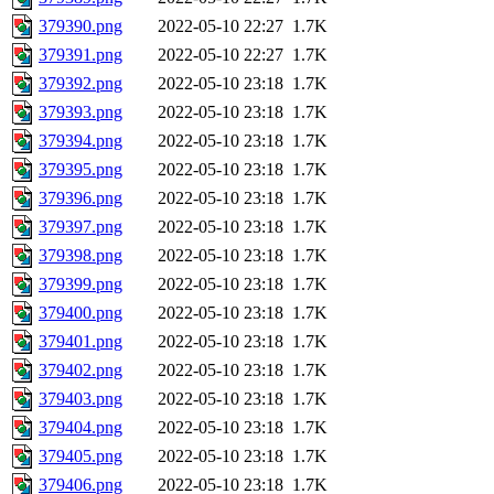
379390.png
2022-05-10 22:27
1.7K
379391.png
2022-05-10 22:27
1.7K
379392.png
2022-05-10 23:18
1.7K
379393.png
2022-05-10 23:18
1.7K
379394.png
2022-05-10 23:18
1.7K
379395.png
2022-05-10 23:18
1.7K
379396.png
2022-05-10 23:18
1.7K
379397.png
2022-05-10 23:18
1.7K
379398.png
2022-05-10 23:18
1.7K
379399.png
2022-05-10 23:18
1.7K
379400.png
2022-05-10 23:18
1.7K
379401.png
2022-05-10 23:18
1.7K
379402.png
2022-05-10 23:18
1.7K
379403.png
2022-05-10 23:18
1.7K
379404.png
2022-05-10 23:18
1.7K
379405.png
2022-05-10 23:18
1.7K
379406.png
2022-05-10 23:18
1.7K