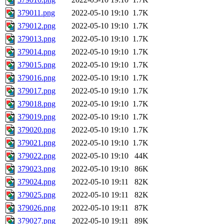
379011.png
2022-05-10 19:10
1.7K
379012.png
2022-05-10 19:10
1.7K
379013.png
2022-05-10 19:10
1.7K
379014.png
2022-05-10 19:10
1.7K
379015.png
2022-05-10 19:10
1.7K
379016.png
2022-05-10 19:10
1.7K
379017.png
2022-05-10 19:10
1.7K
379018.png
2022-05-10 19:10
1.7K
379019.png
2022-05-10 19:10
1.7K
379020.png
2022-05-10 19:10
1.7K
379021.png
2022-05-10 19:10
1.7K
379022.png
2022-05-10 19:10
44K
379023.png
2022-05-10 19:10
86K
379024.png
2022-05-10 19:11
82K
379025.png
2022-05-10 19:11
82K
379026.png
2022-05-10 19:11
87K
379027.png
2022-05-10 19:11
89K