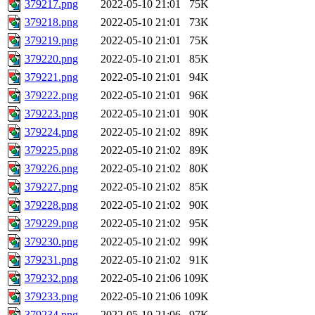
379217.png
2022-05-10 21:01
75K
379218.png
2022-05-10 21:01
73K
379219.png
2022-05-10 21:01
75K
379220.png
2022-05-10 21:01
85K
379221.png
2022-05-10 21:01
94K
379222.png
2022-05-10 21:01
96K
379223.png
2022-05-10 21:01
90K
379224.png
2022-05-10 21:02
89K
379225.png
2022-05-10 21:02
89K
379226.png
2022-05-10 21:02
80K
379227.png
2022-05-10 21:02
85K
379228.png
2022-05-10 21:02
90K
379229.png
2022-05-10 21:02
95K
379230.png
2022-05-10 21:02
99K
379231.png
2022-05-10 21:02
91K
379232.png
2022-05-10 21:06
109K
379233.png
2022-05-10 21:06
109K
379234.png
2022-05-10 21:06
97K