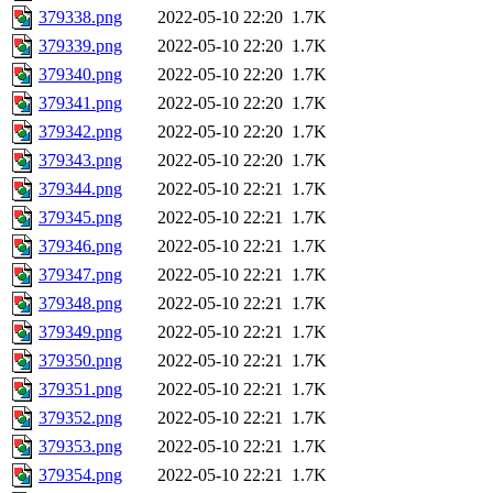
379338.png
2022-05-10 22:20
1.7K
379339.png
2022-05-10 22:20
1.7K
379340.png
2022-05-10 22:20
1.7K
379341.png
2022-05-10 22:20
1.7K
379342.png
2022-05-10 22:20
1.7K
379343.png
2022-05-10 22:20
1.7K
379344.png
2022-05-10 22:21
1.7K
379345.png
2022-05-10 22:21
1.7K
379346.png
2022-05-10 22:21
1.7K
379347.png
2022-05-10 22:21
1.7K
379348.png
2022-05-10 22:21
1.7K
379349.png
2022-05-10 22:21
1.7K
379350.png
2022-05-10 22:21
1.7K
379351.png
2022-05-10 22:21
1.7K
379352.png
2022-05-10 22:21
1.7K
379353.png
2022-05-10 22:21
1.7K
379354.png
2022-05-10 22:21
1.7K