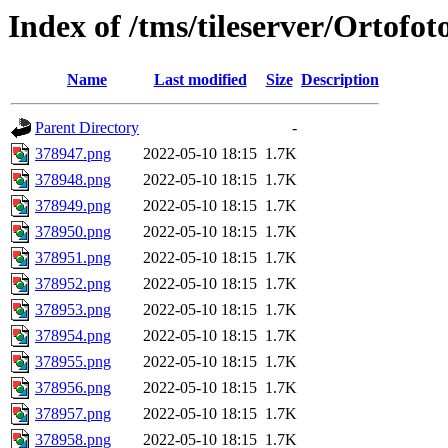
Index of /tms/tileserver/Ortofo
Name
Last modified
Size
Description
Parent Directory
-
378947.png
2022-05-10 18:15
1.7K
378948.png
2022-05-10 18:15
1.7K
378949.png
2022-05-10 18:15
1.7K
378950.png
2022-05-10 18:15
1.7K
378951.png
2022-05-10 18:15
1.7K
378952.png
2022-05-10 18:15
1.7K
378953.png
2022-05-10 18:15
1.7K
378954.png
2022-05-10 18:15
1.7K
378955.png
2022-05-10 18:15
1.7K
378956.png
2022-05-10 18:15
1.7K
378957.png
2022-05-10 18:15
1.7K
378958.png
2022-05-10 18:15
1.7K