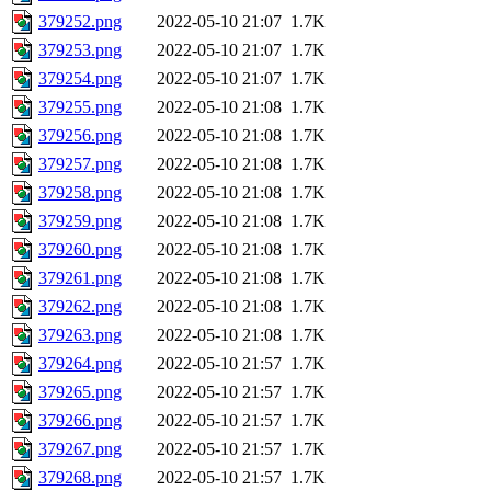
379252.png
2022-05-10 21:07
1.7K
379253.png
2022-05-10 21:07
1.7K
379254.png
2022-05-10 21:07
1.7K
379255.png
2022-05-10 21:08
1.7K
379256.png
2022-05-10 21:08
1.7K
379257.png
2022-05-10 21:08
1.7K
379258.png
2022-05-10 21:08
1.7K
379259.png
2022-05-10 21:08
1.7K
379260.png
2022-05-10 21:08
1.7K
379261.png
2022-05-10 21:08
1.7K
379262.png
2022-05-10 21:08
1.7K
379263.png
2022-05-10 21:08
1.7K
379264.png
2022-05-10 21:57
1.7K
379265.png
2022-05-10 21:57
1.7K
379266.png
2022-05-10 21:57
1.7K
379267.png
2022-05-10 21:57
1.7K
379268.png
2022-05-10 21:57
1.7K