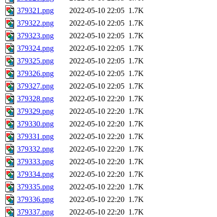
379321.png
2022-05-10 22:05
1.7K
379322.png
2022-05-10 22:05
1.7K
379323.png
2022-05-10 22:05
1.7K
379324.png
2022-05-10 22:05
1.7K
379325.png
2022-05-10 22:05
1.7K
379326.png
2022-05-10 22:05
1.7K
379327.png
2022-05-10 22:05
1.7K
379328.png
2022-05-10 22:20
1.7K
379329.png
2022-05-10 22:20
1.7K
379330.png
2022-05-10 22:20
1.7K
379331.png
2022-05-10 22:20
1.7K
379332.png
2022-05-10 22:20
1.7K
379333.png
2022-05-10 22:20
1.7K
379334.png
2022-05-10 22:20
1.7K
379335.png
2022-05-10 22:20
1.7K
379336.png
2022-05-10 22:20
1.7K
379337.png
2022-05-10 22:20
1.7K