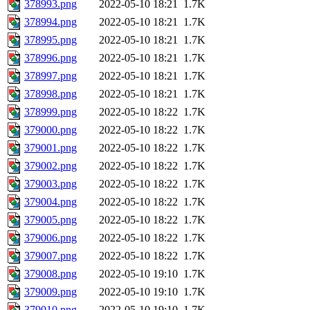
378993.png
2022-05-10 18:21
1.7K
378994.png
2022-05-10 18:21
1.7K
378995.png
2022-05-10 18:21
1.7K
378996.png
2022-05-10 18:21
1.7K
378997.png
2022-05-10 18:21
1.7K
378998.png
2022-05-10 18:21
1.7K
378999.png
2022-05-10 18:22
1.7K
379000.png
2022-05-10 18:22
1.7K
379001.png
2022-05-10 18:22
1.7K
379002.png
2022-05-10 18:22
1.7K
379003.png
2022-05-10 18:22
1.7K
379004.png
2022-05-10 18:22
1.7K
379005.png
2022-05-10 18:22
1.7K
379006.png
2022-05-10 18:22
1.7K
379007.png
2022-05-10 18:22
1.7K
379008.png
2022-05-10 19:10
1.7K
379009.png
2022-05-10 19:10
1.7K
379010.png
2022-05-10 19:10
1.7K