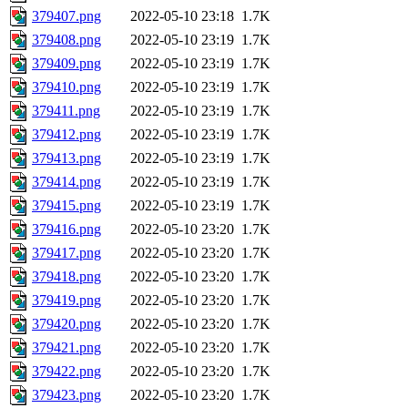
379407.png
2022-05-10 23:18
1.7K
379408.png
2022-05-10 23:19
1.7K
379409.png
2022-05-10 23:19
1.7K
379410.png
2022-05-10 23:19
1.7K
379411.png
2022-05-10 23:19
1.7K
379412.png
2022-05-10 23:19
1.7K
379413.png
2022-05-10 23:19
1.7K
379414.png
2022-05-10 23:19
1.7K
379415.png
2022-05-10 23:19
1.7K
379416.png
2022-05-10 23:20
1.7K
379417.png
2022-05-10 23:20
1.7K
379418.png
2022-05-10 23:20
1.7K
379419.png
2022-05-10 23:20
1.7K
379420.png
2022-05-10 23:20
1.7K
379421.png
2022-05-10 23:20
1.7K
379422.png
2022-05-10 23:20
1.7K
379423.png
2022-05-10 23:20
1.7K