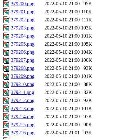
379200.png
2022-05-10 21:00
95K
379201.png
2022-05-10 21:00
110K
379202.png
2022-05-10 21:00
111K
379203.png
2022-05-10 21:00
103K
379204.png
2022-05-10 21:00
101K
379205.png
2022-05-10 21:00
105K
379206.png
2022-05-10 21:00
104K
379207.png
2022-05-10 21:00
100K
379208.png
2022-05-10 21:00
93K
379209.png
2022-05-10 21:00
101K
379210.png
2022-05-10 21:00
88K
379211.png
2022-05-10 21:00
82K
379212.png
2022-05-10 21:00
92K
379213.png
2022-05-10 21:00
101K
379214.png
2022-05-10 21:00
97K
379215.png
2022-05-10 21:00
90K
379216.png
2022-05-10 21:01
93K