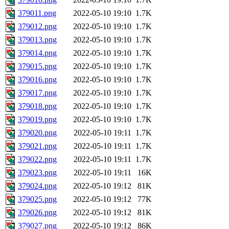
379011.png
2022-05-10 19:10
1.7K
379012.png
2022-05-10 19:10
1.7K
379013.png
2022-05-10 19:10
1.7K
379014.png
2022-05-10 19:10
1.7K
379015.png
2022-05-10 19:10
1.7K
379016.png
2022-05-10 19:10
1.7K
379017.png
2022-05-10 19:10
1.7K
379018.png
2022-05-10 19:10
1.7K
379019.png
2022-05-10 19:10
1.7K
379020.png
2022-05-10 19:11
1.7K
379021.png
2022-05-10 19:11
1.7K
379022.png
2022-05-10 19:11
1.7K
379023.png
2022-05-10 19:11
16K
379024.png
2022-05-10 19:12
81K
379025.png
2022-05-10 19:12
77K
379026.png
2022-05-10 19:12
81K
379027.png
2022-05-10 19:12
86K