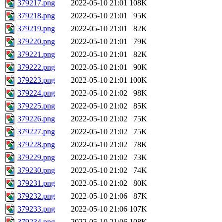
379217.png
2022-05-10 21:01
108K
379218.png
2022-05-10 21:01
95K
379219.png
2022-05-10 21:01
82K
379220.png
2022-05-10 21:01
79K
379221.png
2022-05-10 21:01
82K
379222.png
2022-05-10 21:01
90K
379223.png
2022-05-10 21:01
100K
379224.png
2022-05-10 21:02
98K
379225.png
2022-05-10 21:02
85K
379226.png
2022-05-10 21:02
75K
379227.png
2022-05-10 21:02
75K
379228.png
2022-05-10 21:02
78K
379229.png
2022-05-10 21:02
73K
379230.png
2022-05-10 21:02
74K
379231.png
2022-05-10 21:02
80K
379232.png
2022-05-10 21:06
87K
379233.png
2022-05-10 21:06
107K
379234.png
2022-05-10 21:06
108K