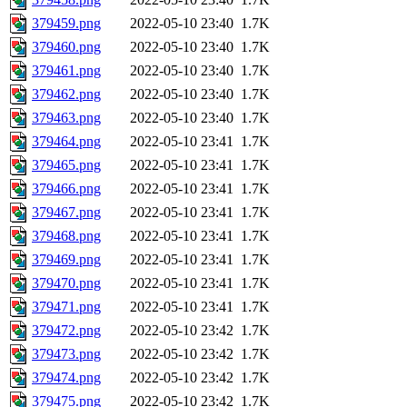
379459.png
2022-05-10 23:40
1.7K
379460.png
2022-05-10 23:40
1.7K
379461.png
2022-05-10 23:40
1.7K
379462.png
2022-05-10 23:40
1.7K
379463.png
2022-05-10 23:40
1.7K
379464.png
2022-05-10 23:41
1.7K
379465.png
2022-05-10 23:41
1.7K
379466.png
2022-05-10 23:41
1.7K
379467.png
2022-05-10 23:41
1.7K
379468.png
2022-05-10 23:41
1.7K
379469.png
2022-05-10 23:41
1.7K
379470.png
2022-05-10 23:41
1.7K
379471.png
2022-05-10 23:41
1.7K
379472.png
2022-05-10 23:42
1.7K
379473.png
2022-05-10 23:42
1.7K
379474.png
2022-05-10 23:42
1.7K
379475.png
2022-05-10 23:42
1.7K