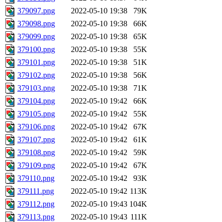
379097.png
2022-05-10 19:38
79K
379098.png
2022-05-10 19:38
66K
379099.png
2022-05-10 19:38
65K
379100.png
2022-05-10 19:38
55K
379101.png
2022-05-10 19:38
51K
379102.png
2022-05-10 19:38
56K
379103.png
2022-05-10 19:38
71K
379104.png
2022-05-10 19:42
66K
379105.png
2022-05-10 19:42
55K
379106.png
2022-05-10 19:42
67K
379107.png
2022-05-10 19:42
61K
379108.png
2022-05-10 19:42
59K
379109.png
2022-05-10 19:42
67K
379110.png
2022-05-10 19:42
93K
379111.png
2022-05-10 19:42
113K
379112.png
2022-05-10 19:43
104K
379113.png
2022-05-10 19:43
111K