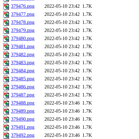
379476.png
2022-05-10 23:42
1.7K
379477.png
2022-05-10 23:42
1.7K
379478.png
2022-05-10 23:42
1.7K
379479.png
2022-05-10 23:42
1.7K
379480.png
2022-05-10 23:42
1.7K
379481.png
2022-05-10 23:42
1.7K
379482.png
2022-05-10 23:42
1.7K
379483.png
2022-05-10 23:42
1.7K
379484.png
2022-05-10 23:42
1.7K
379485.png
2022-05-10 23:42
1.7K
379486.png
2022-05-10 23:42
1.7K
379487.png
2022-05-10 23:42
1.7K
379488.png
2022-05-10 23:46
1.7K
379489.png
2022-05-10 23:46
1.7K
379490.png
2022-05-10 23:46
1.7K
379491.png
2022-05-10 23:46
1.7K
379492.png
2022-05-10 23:46
1.7K