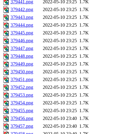
379441.png
2022-05-10 23:25
1.7K
379442.png
2022-05-10 23:25
1.7K
379443.png
2022-05-10 23:25
1.7K
379444.png
2022-05-10 23:25
1.7K
379445.png
2022-05-10 23:25
1.7K
379446.png
2022-05-10 23:25
1.7K
379447.png
2022-05-10 23:25
1.7K
379448.png
2022-05-10 23:25
1.7K
379449.png
2022-05-10 23:25
1.7K
379450.png
2022-05-10 23:25
1.7K
379451.png
2022-05-10 23:25
1.7K
379452.png
2022-05-10 23:25
1.7K
379453.png
2022-05-10 23:25
1.7K
379454.png
2022-05-10 23:25
1.7K
379455.png
2022-05-10 23:25
1.7K
379456.png
2022-05-10 23:40
1.7K
379457.png
2022-05-10 23:40
1.7K
379458.png
2022-05-10 23:40
1.7K