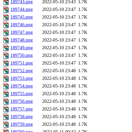
189743.png
2022-05-10 23:43
1.7K
189744.png
2022-05-10 23:47
1.7K
189745.png
2022-05-10 23:47
1.7K
189746.png
2022-05-10 23:47
1.7K
189747.png
2022-05-10 23:47
1.7K
189748.png
2022-05-10 23:47
1.7K
189749.png
2022-05-10 23:47
1.7K
189750.png
2022-05-10 23:47
1.7K
189751.png
2022-05-10 23:47
1.7K
189752.png
2022-05-10 23:48
1.7K
189753.png
2022-05-10 23:48
1.7K
189754.png
2022-05-10 23:48
1.7K
189755.png
2022-05-10 23:48
1.7K
189756.png
2022-05-10 23:48
1.7K
189757.png
2022-05-10 23:48
1.7K
189758.png
2022-05-10 23:48
1.7K
189759.png
2022-05-10 23:48
1.7K
189760.png
2022-05-11 00:32
1.7K