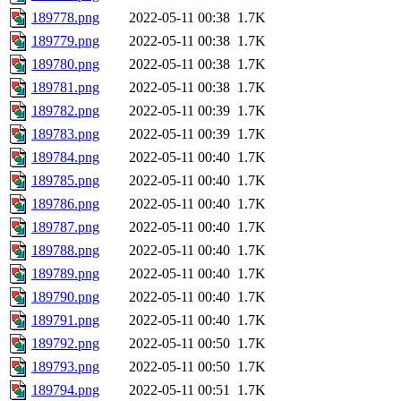
189778.png
2022-05-11 00:38
1.7K
189779.png
2022-05-11 00:38
1.7K
189780.png
2022-05-11 00:38
1.7K
189781.png
2022-05-11 00:38
1.7K
189782.png
2022-05-11 00:39
1.7K
189783.png
2022-05-11 00:39
1.7K
189784.png
2022-05-11 00:40
1.7K
189785.png
2022-05-11 00:40
1.7K
189786.png
2022-05-11 00:40
1.7K
189787.png
2022-05-11 00:40
1.7K
189788.png
2022-05-11 00:40
1.7K
189789.png
2022-05-11 00:40
1.7K
189790.png
2022-05-11 00:40
1.7K
189791.png
2022-05-11 00:40
1.7K
189792.png
2022-05-11 00:50
1.7K
189793.png
2022-05-11 00:50
1.7K
189794.png
2022-05-11 00:51
1.7K