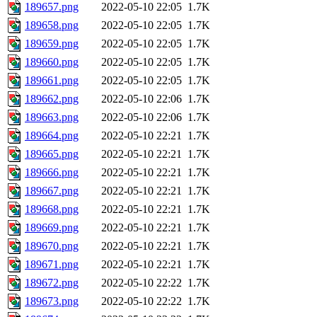
189657.png
2022-05-10 22:05
1.7K
189658.png
2022-05-10 22:05
1.7K
189659.png
2022-05-10 22:05
1.7K
189660.png
2022-05-10 22:05
1.7K
189661.png
2022-05-10 22:05
1.7K
189662.png
2022-05-10 22:06
1.7K
189663.png
2022-05-10 22:06
1.7K
189664.png
2022-05-10 22:21
1.7K
189665.png
2022-05-10 22:21
1.7K
189666.png
2022-05-10 22:21
1.7K
189667.png
2022-05-10 22:21
1.7K
189668.png
2022-05-10 22:21
1.7K
189669.png
2022-05-10 22:21
1.7K
189670.png
2022-05-10 22:21
1.7K
189671.png
2022-05-10 22:21
1.7K
189672.png
2022-05-10 22:22
1.7K
189673.png
2022-05-10 22:22
1.7K