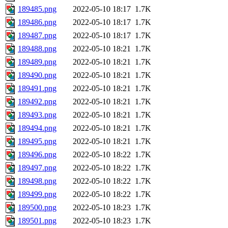
189485.png
2022-05-10 18:17
1.7K
189486.png
2022-05-10 18:17
1.7K
189487.png
2022-05-10 18:17
1.7K
189488.png
2022-05-10 18:21
1.7K
189489.png
2022-05-10 18:21
1.7K
189490.png
2022-05-10 18:21
1.7K
189491.png
2022-05-10 18:21
1.7K
189492.png
2022-05-10 18:21
1.7K
189493.png
2022-05-10 18:21
1.7K
189494.png
2022-05-10 18:21
1.7K
189495.png
2022-05-10 18:21
1.7K
189496.png
2022-05-10 18:22
1.7K
189497.png
2022-05-10 18:22
1.7K
189498.png
2022-05-10 18:22
1.7K
189499.png
2022-05-10 18:22
1.7K
189500.png
2022-05-10 18:23
1.7K
189501.png
2022-05-10 18:23
1.7K