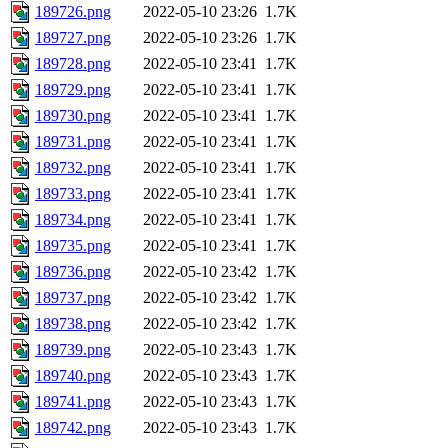
189726.png
2022-05-10 23:26
1.7K
189727.png
2022-05-10 23:26
1.7K
189728.png
2022-05-10 23:41
1.7K
189729.png
2022-05-10 23:41
1.7K
189730.png
2022-05-10 23:41
1.7K
189731.png
2022-05-10 23:41
1.7K
189732.png
2022-05-10 23:41
1.7K
189733.png
2022-05-10 23:41
1.7K
189734.png
2022-05-10 23:41
1.7K
189735.png
2022-05-10 23:41
1.7K
189736.png
2022-05-10 23:42
1.7K
189737.png
2022-05-10 23:42
1.7K
189738.png
2022-05-10 23:42
1.7K
189739.png
2022-05-10 23:43
1.7K
189740.png
2022-05-10 23:43
1.7K
189741.png
2022-05-10 23:43
1.7K
189742.png
2022-05-10 23:43
1.7K