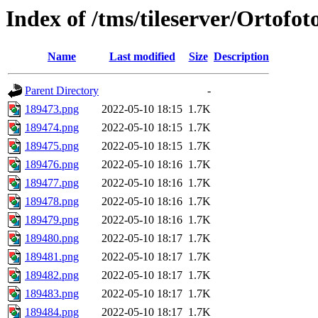
Index of /tms/tileserver/Ortofo
Name
Last modified
Size
Description
Parent Directory
-
189473.png
2022-05-10 18:15
1.7K
189474.png
2022-05-10 18:15
1.7K
189475.png
2022-05-10 18:15
1.7K
189476.png
2022-05-10 18:16
1.7K
189477.png
2022-05-10 18:16
1.7K
189478.png
2022-05-10 18:16
1.7K
189479.png
2022-05-10 18:16
1.7K
189480.png
2022-05-10 18:17
1.7K
189481.png
2022-05-10 18:17
1.7K
189482.png
2022-05-10 18:17
1.7K
189483.png
2022-05-10 18:17
1.7K
189484.png
2022-05-10 18:17
1.7K