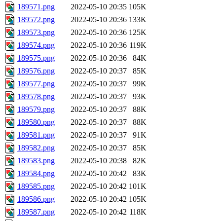
189571.png
2022-05-10 20:35
105K
189572.png
2022-05-10 20:36
133K
189573.png
2022-05-10 20:36
125K
189574.png
2022-05-10 20:36
119K
189575.png
2022-05-10 20:36
84K
189576.png
2022-05-10 20:37
85K
189577.png
2022-05-10 20:37
99K
189578.png
2022-05-10 20:37
93K
189579.png
2022-05-10 20:37
88K
189580.png
2022-05-10 20:37
88K
189581.png
2022-05-10 20:37
91K
189582.png
2022-05-10 20:37
85K
189583.png
2022-05-10 20:38
82K
189584.png
2022-05-10 20:42
83K
189585.png
2022-05-10 20:42
101K
189586.png
2022-05-10 20:42
105K
189587.png
2022-05-10 20:42
118K