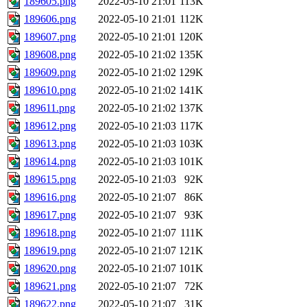
189605.png
2022-05-10 21:01
113K
189606.png
2022-05-10 21:01
112K
189607.png
2022-05-10 21:01
120K
189608.png
2022-05-10 21:02
135K
189609.png
2022-05-10 21:02
129K
189610.png
2022-05-10 21:02
141K
189611.png
2022-05-10 21:02
137K
189612.png
2022-05-10 21:03
117K
189613.png
2022-05-10 21:03
103K
189614.png
2022-05-10 21:03
101K
189615.png
2022-05-10 21:03
92K
189616.png
2022-05-10 21:07
86K
189617.png
2022-05-10 21:07
93K
189618.png
2022-05-10 21:07
111K
189619.png
2022-05-10 21:07
121K
189620.png
2022-05-10 21:07
101K
189621.png
2022-05-10 21:07
72K
189622.png
2022-05-10 21:07
31K