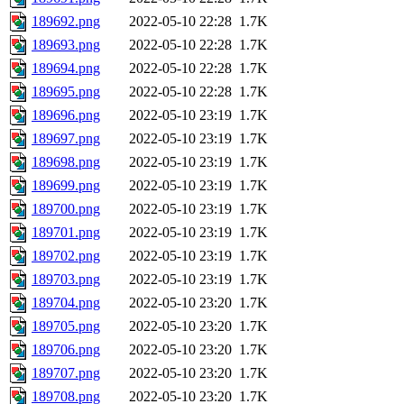
189692.png
2022-05-10 22:28
1.7K
189693.png
2022-05-10 22:28
1.7K
189694.png
2022-05-10 22:28
1.7K
189695.png
2022-05-10 22:28
1.7K
189696.png
2022-05-10 23:19
1.7K
189697.png
2022-05-10 23:19
1.7K
189698.png
2022-05-10 23:19
1.7K
189699.png
2022-05-10 23:19
1.7K
189700.png
2022-05-10 23:19
1.7K
189701.png
2022-05-10 23:19
1.7K
189702.png
2022-05-10 23:19
1.7K
189703.png
2022-05-10 23:19
1.7K
189704.png
2022-05-10 23:20
1.7K
189705.png
2022-05-10 23:20
1.7K
189706.png
2022-05-10 23:20
1.7K
189707.png
2022-05-10 23:20
1.7K
189708.png
2022-05-10 23:20
1.7K