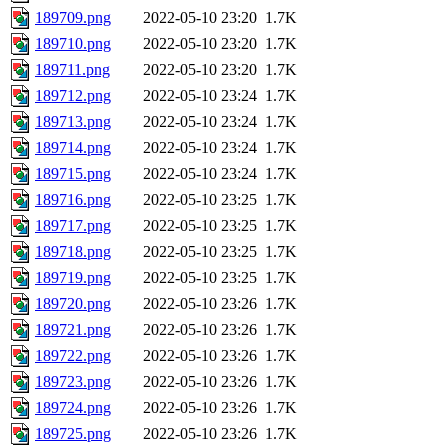
189709.png
2022-05-10 23:20
1.7K
189710.png
2022-05-10 23:20
1.7K
189711.png
2022-05-10 23:20
1.7K
189712.png
2022-05-10 23:24
1.7K
189713.png
2022-05-10 23:24
1.7K
189714.png
2022-05-10 23:24
1.7K
189715.png
2022-05-10 23:24
1.7K
189716.png
2022-05-10 23:25
1.7K
189717.png
2022-05-10 23:25
1.7K
189718.png
2022-05-10 23:25
1.7K
189719.png
2022-05-10 23:25
1.7K
189720.png
2022-05-10 23:26
1.7K
189721.png
2022-05-10 23:26
1.7K
189722.png
2022-05-10 23:26
1.7K
189723.png
2022-05-10 23:26
1.7K
189724.png
2022-05-10 23:26
1.7K
189725.png
2022-05-10 23:26
1.7K