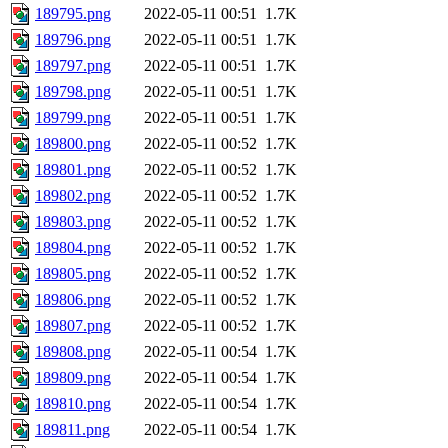
189795.png
2022-05-11 00:51
1.7K
189796.png
2022-05-11 00:51
1.7K
189797.png
2022-05-11 00:51
1.7K
189798.png
2022-05-11 00:51
1.7K
189799.png
2022-05-11 00:51
1.7K
189800.png
2022-05-11 00:52
1.7K
189801.png
2022-05-11 00:52
1.7K
189802.png
2022-05-11 00:52
1.7K
189803.png
2022-05-11 00:52
1.7K
189804.png
2022-05-11 00:52
1.7K
189805.png
2022-05-11 00:52
1.7K
189806.png
2022-05-11 00:52
1.7K
189807.png
2022-05-11 00:52
1.7K
189808.png
2022-05-11 00:54
1.7K
189809.png
2022-05-11 00:54
1.7K
189810.png
2022-05-11 00:54
1.7K
189811.png
2022-05-11 00:54
1.7K