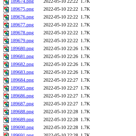
189674.png
2022-05-10 22:22
1.7K
189675.png
2022-05-10 22:22
1.7K
189676.png
2022-05-10 22:22
1.7K
189677.png
2022-05-10 22:22
1.7K
189678.png
2022-05-10 22:22
1.7K
189679.png
2022-05-10 22:22
1.7K
189680.png
2022-05-10 22:26
1.7K
189681.png
2022-05-10 22:26
1.7K
189682.png
2022-05-10 22:26
1.7K
189683.png
2022-05-10 22:26
1.7K
189684.png
2022-05-10 22:27
1.7K
189685.png
2022-05-10 22:27
1.7K
189686.png
2022-05-10 22:27
1.7K
189687.png
2022-05-10 22:27
1.7K
189688.png
2022-05-10 22:28
1.7K
189689.png
2022-05-10 22:28
1.7K
189690.png
2022-05-10 22:28
1.7K
189691.png
2022-05-10 22:28
1.7K