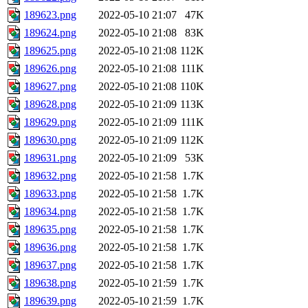
189623.png
2022-05-10 21:07
47K
189624.png
2022-05-10 21:08
83K
189625.png
2022-05-10 21:08
112K
189626.png
2022-05-10 21:08
111K
189627.png
2022-05-10 21:08
110K
189628.png
2022-05-10 21:09
113K
189629.png
2022-05-10 21:09
111K
189630.png
2022-05-10 21:09
112K
189631.png
2022-05-10 21:09
53K
189632.png
2022-05-10 21:58
1.7K
189633.png
2022-05-10 21:58
1.7K
189634.png
2022-05-10 21:58
1.7K
189635.png
2022-05-10 21:58
1.7K
189636.png
2022-05-10 21:58
1.7K
189637.png
2022-05-10 21:58
1.7K
189638.png
2022-05-10 21:59
1.7K
189639.png
2022-05-10 21:59
1.7K